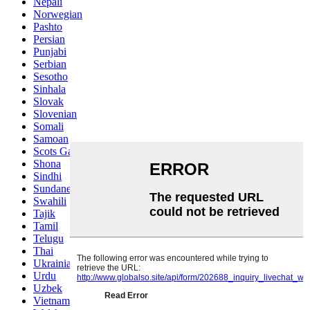
Nepali
Norwegian
Pashto
Persian
Punjabi
Serbian
Sesotho
Sinhala
Slovak
Slovenian
Somali
Samoan
Scots Gaelic
Shona
Sindhi
Sundanese
Swahili
Tajik
Tamil
Telugu
Thai
Ukrainian
Urdu
Uzbek
Vietnamese