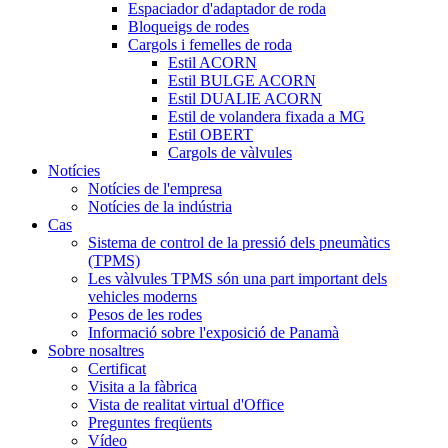
Espaciador d'adaptador de roda
Bloqueigs de rodes
Cargols i femelles de roda
Estil ACORN
Estil BULGE ACORN
Estil DUALIE ACORN
Estil de volandera fixada a MG
Estil OBERT
Cargols de vàlvules
Notícies
Notícies de l'empresa
Notícies de la indústria
Cas
Sistema de control de la pressió dels pneumàtics
(TPMS)
Les vàlvules TPMS són una part important dels
vehicles moderns
Pesos de les rodes
Informació sobre l'exposició de Panamà
Sobre nosaltres
Certificat
Visita a la fàbrica
Vista de realitat virtual d'Office
Preguntes freqüents
Vídeo