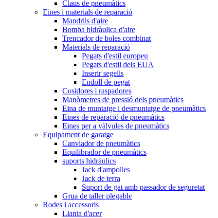
Claus de pneumàtics
Eines i materials de reparació
Mandrils d'aire
Bomba hidràulica d'aire
Trencador de boles combinat
Materials de reparació
Pegats d'estil europeu
Pegats d'estil dels EUA
Inserir segells
Endoll de pegat
Cosidores i raspadores
Manòmetres de pressió dels pneumàtics
Eina de muntatge i desmuntatge de pneumàtics
Eines de reparació de pneumàtics
Eines per a vàlvules de pneumàtics
Equipament de garatge
Canviador de pneumàtics
Equilibrador de pneumàtics
suports hidràulics
Jack d'ampolles
Jack de terra
Suport de gat amb passador de seguretat
Grua de taller plegable
Rodes i accessoris
Llanta d'acer