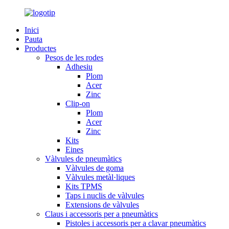
Inici
Pauta
Productes
Pesos de les rodes
Adhesiu
Plom
Acer
Zinc
Clip-on
Plom
Acer
Zinc
Kits
Eines
Vàlvules de pneumàtics
Vàlvules de goma
Vàlvules metàl·liques
Kits TPMS
Taps i nuclis de vàlvules
Extensions de vàlvules
Claus i accessoris per a pneumàtics
Pistoles i accessoris per a clavar pneumàtics