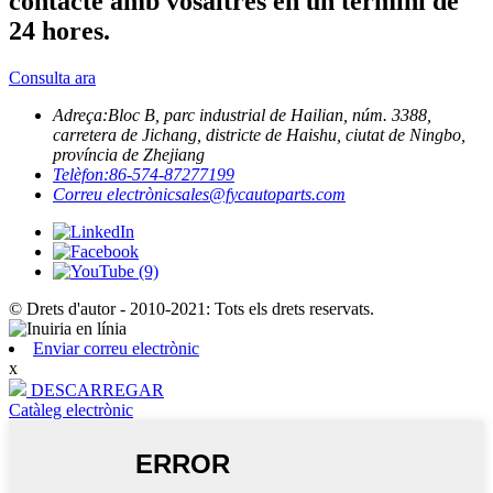
contacte amb vosaltres en un termini de
24 hores.
Consulta ara
Adreça:
Bloc B, parc industrial de Hailian, núm. 3388,
carretera de Jichang, districte de Haishu, ciutat de Ningbo,
província de Zhejiang
Telèfon:
86-574-87277199
Correu electrònic
sales@fycautoparts.com
© Drets d'autor - 2010-2021: Tots els drets reservats.
Enviar correu electrònic
x
DESCARREGAR
Catàleg electrònic