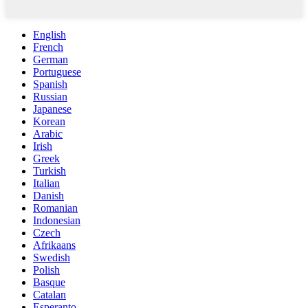
English
French
German
Portuguese
Spanish
Russian
Japanese
Korean
Arabic
Irish
Greek
Turkish
Italian
Danish
Romanian
Indonesian
Czech
Afrikaans
Swedish
Polish
Basque
Catalan
Esperanto