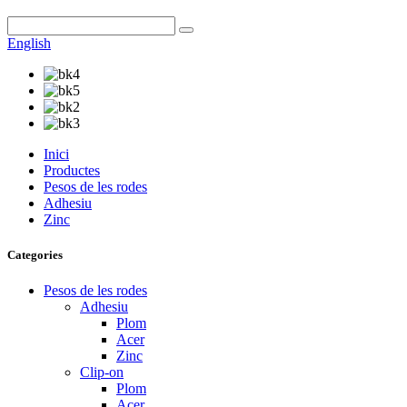
English
Inici
Productes
Pesos de les rodes
Adhesiu
Zinc
Categories
Pesos de les rodes
Adhesiu
Plom
Acer
Zinc
Clip-on
Plom
Acer