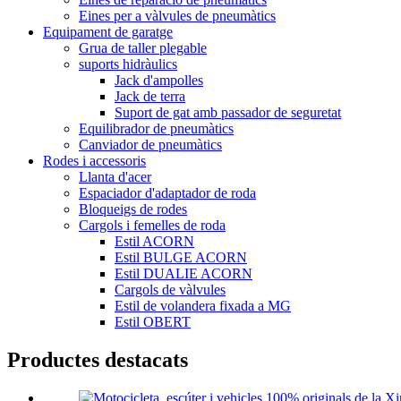
Eines per a vàlvules de pneumàtics
Equipament de garatge
Grua de taller plegable
suports hidràulics
Jack d'ampolles
Jack de terra
Suport de gat amb passador de seguretat
Equilibrador de pneumàtics
Canviador de pneumàtics
Rodes i accessoris
Llanta d'acer
Espaciador d'adaptador de roda
Bloqueigs de rodes
Cargols i femelles de roda
Estil ACORN
Estil BULGE ACORN
Estil DUALIE ACORN
Cargols de vàlvules
Estil de volandera fixada a MG
Estil OBERT
Productes destacats