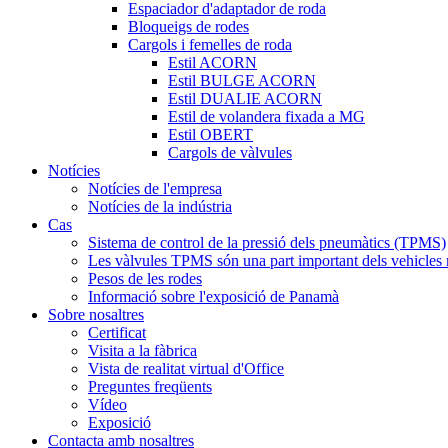
Espaciador d'adaptador de roda
Bloqueigs de rodes
Cargols i femelles de roda
Estil ACORN
Estil BULGE ACORN
Estil DUALIE ACORN
Estil de volandera fixada a MG
Estil OBERT
Cargols de vàlvules
Notícies
Notícies de l'empresa
Notícies de la indústria
Cas
Sistema de control de la pressió dels pneumàtics (TPMS)
Les vàlvules TPMS són una part important dels vehicles
Pesos de les rodes
Informació sobre l'exposició de Panamà
Sobre nosaltres
Certificat
Visita a la fàbrica
Vista de realitat virtual d'Office
Preguntes freqüents
Vídeo
Exposició
Contacta amb nosaltres