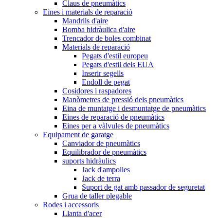
Claus de pneumàtics
Eines i materials de reparació
Mandrils d'aire
Bomba hidràulica d'aire
Trencador de boles combinat
Materials de reparació
Pegats d'estil europeu
Pegats d'estil dels EUA
Inserir segells
Endoll de pegat
Cosidores i raspadores
Manòmetres de pressió dels pneumàtics
Eina de muntatge i desmuntatge de pneumàtics
Eines de reparació de pneumàtics
Eines per a vàlvules de pneumàtics
Equipament de garatge
Canviador de pneumàtics
Equilibrador de pneumàtics
suports hidràulics
Jack d'ampolles
Jack de terra
Suport de gat amb passador de seguretat
Grua de taller plegable
Rodes i accessoris
Llanta d'acer