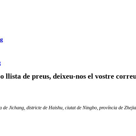
0g
g
 o llista de preus, deixeu-nos el vostre corr
a de Jichang, districte de Haishu, ciutat de Ningbo, província de Zheji