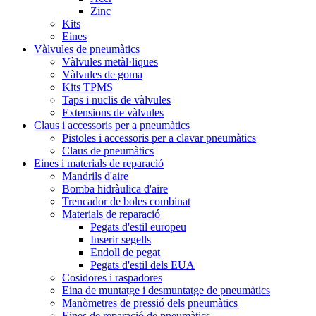
Zinc
Kits
Eines
Vàlvules de pneumàtics
Vàlvules metàl·liques
Vàlvules de goma
Kits TPMS
Taps i nuclis de vàlvules
Extensions de vàlvules
Claus i accessoris per a pneumàtics
Pistoles i accessoris per a clavar pneumàtics
Claus de pneumàtics
Eines i materials de reparació
Mandrils d'aire
Bomba hidràulica d'aire
Trencador de boles combinat
Materials de reparació
Pegats d'estil europeu
Inserir segells
Endoll de pegat
Pegats d'estil dels EUA
Cosidores i raspadores
Eina de muntatge i desmuntatge de pneumàtics
Manòmetres de pressió dels pneumàtics
Eines de reparació de pneumàtics