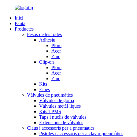
Inici
Pauta
Productes
Pesos de les rodes
Adhesiu
Plom
Acer
Zinc
Clip-on
Plom
Acer
Zinc
Kits
Eines
Vàlvules de pneumàtics
Vàlvules de goma
Vàlvules metàl·liques
Kits TPMS
Taps i nuclis de vàlvules
Extensions de vàlvules
Claus i accessoris per a pneumàtics
Pistoles i accessoris per a clavar pneumàtics