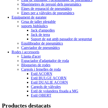
Manòmetres de pressió dels pneumàtics
Eines de reparació de pneumàtics
Eines per a vàlvules de pneumàtics
Equipament de garatge
Grua de taller plegable
suports hidràulics
Jack d'ampolles
Jack de terra
Suport de gat amb passador de seguretat
Equilibrador de pneumàtics
Canviador de pneumàtics
Rodes i accessoris
Llanta d'acer
Espaciador d'adaptador de roda
Bloqueigs de rodes
Cargols i femelles de roda
Estil ACORN
Estil BULGE ACORN
Estil DUALIE ACORN
Cargols de vàlvules
Estil de volandera fixada a MG
Estil OBERT
Productes destacats