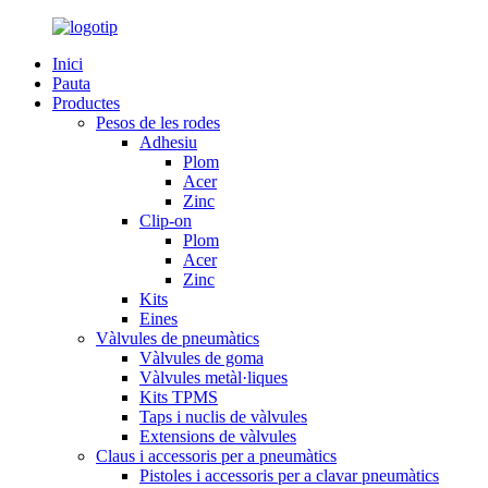
Inici
Pauta
Productes
Pesos de les rodes
Adhesiu
Plom
Acer
Zinc
Clip-on
Plom
Acer
Zinc
Kits
Eines
Vàlvules de pneumàtics
Vàlvules de goma
Vàlvules metàl·liques
Kits TPMS
Taps i nuclis de vàlvules
Extensions de vàlvules
Claus i accessoris per a pneumàtics
Pistoles i accessoris per a clavar pneumàtics