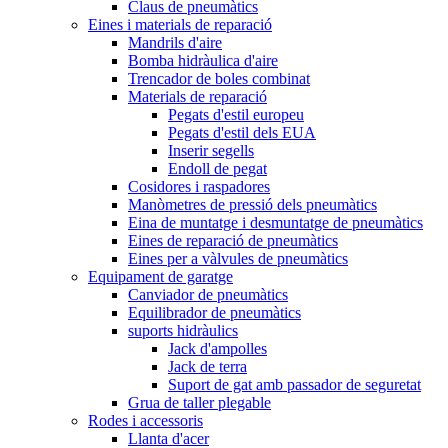
Claus de pneumàtics
Eines i materials de reparació
Mandrils d'aire
Bomba hidràulica d'aire
Trencador de boles combinat
Materials de reparació
Pegats d'estil europeu
Pegats d'estil dels EUA
Inserir segells
Endoll de pegat
Cosidores i raspadores
Manòmetres de pressió dels pneumàtics
Eina de muntatge i desmuntatge de pneumàtics
Eines de reparació de pneumàtics
Eines per a vàlvules de pneumàtics
Equipament de garatge
Canviador de pneumàtics
Equilibrador de pneumàtics
suports hidràulics
Jack d'ampolles
Jack de terra
Suport de gat amb passador de seguretat
Grua de taller plegable
Rodes i accessoris
Llanta d'acer