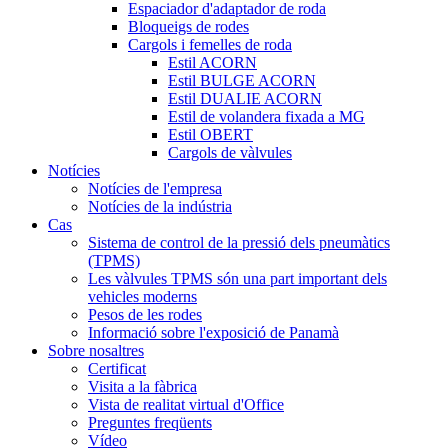
Espaciador d'adaptador de roda
Bloqueigs de rodes
Cargols i femelles de roda
Estil ACORN
Estil BULGE ACORN
Estil DUALIE ACORN
Estil de volandera fixada a MG
Estil OBERT
Cargols de vàlvules
Notícies
Notícies de l'empresa
Notícies de la indústria
Cas
Sistema de control de la pressió dels pneumàtics
(TPMS)
Les vàlvules TPMS són una part important dels
vehicles moderns
Pesos de les rodes
Informació sobre l'exposició de Panamà
Sobre nosaltres
Certificat
Visita a la fàbrica
Vista de realitat virtual d'Office
Preguntes freqüents
Vídeo