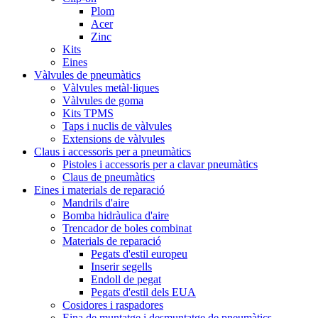
Plom
Acer
Zinc
Kits
Eines
Vàlvules de pneumàtics
Vàlvules metàl·liques
Vàlvules de goma
Kits TPMS
Taps i nuclis de vàlvules
Extensions de vàlvules
Claus i accessoris per a pneumàtics
Pistoles i accessoris per a clavar pneumàtics
Claus de pneumàtics
Eines i materials de reparació
Mandrils d'aire
Bomba hidràulica d'aire
Trencador de boles combinat
Materials de reparació
Pegats d'estil europeu
Inserir segells
Endoll de pegat
Pegats d'estil dels EUA
Cosidores i raspadores
Eina de muntatge i desmuntatge de pneumàtics