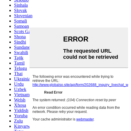
Sinhala
Slovak
Slovenian
Somali
Samoan
Scots Gaelic
Shona
Sindhi
Sundanese
Swahili
Tajik
Tamil
Telugu
Thai
Ukrainian
Urdu
Uzbek
Vietnamese
Welsh
Xhosa
Yiddish
Yoruba
Zulu
Kinyarwanda