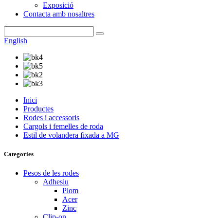
Exposició
Contacta amb nosaltres
English
Inici
Productes
Rodes i accessoris
Cargols i femelles de roda
Estil de volandera fixada a MG
Categories
Pesos de les rodes
Adhesiu
Plom
Acer
Zinc
Clip-on