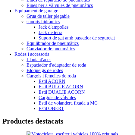
Eines per a vàlvules de pneumàtics
Equipament de garatge
Grua de taller plegable
suports hidràulics
Jack d'ampolles
Jack de terra
Suport de gat amb passador de seguretat
Equilibrador de pneumàtics
Canviador de pneumàtics
Rodes i accessoris
Llanta d'acer
Espaciador d'adaptador de roda
Bloqueigs de rodes
Cargols i femelles de roda
Estil ACORN
Estil BULGE ACORN
Estil DUALIE ACORN
Cargols de vàlvules
Estil de volandera fixada a MG
Estil OBERT
Productes destacats