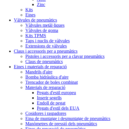
Zinc
Kits
Eines
Vàlvules de pneumàtics
Vàlvules metàl·liques
Vàlvules de goma
Kits TPMS
Taps i nuclis de vàlvules
Extensions de vàlvules
Claus i accessoris per a pneumàtics
Pistoles i accessoris per a clavar pneumàtics
Claus de pneumàtics
Eines i materials de reparació
Mandrils d'aire
Bomba hidràulica d'aire
Trencador de boles combinat
Materials de reparació
Pegats d'estil europeu
Inserir segells
Endoll de pegat
Pegats d'estil dels EUA
Cosidores i raspadores
Eina de muntatge i desmuntatge de pneumàtics
Manòmetres de pressió dels pneumàtics
Eines de reparació de pneumàtics