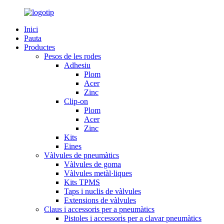
Inici
Pauta
Productes
Pesos de les rodes
Adhesiu
Plom
Acer
Zinc
Clip-on
Plom
Acer
Zinc
Kits
Eines
Vàlvules de pneumàtics
Vàlvules de goma
Vàlvules metàl·liques
Kits TPMS
Taps i nuclis de vàlvules
Extensions de vàlvules
Claus i accessoris per a pneumàtics
Pistoles i accessoris per a clavar pneumàtics