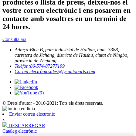
productes o llista de preus, deixeu-nos el
vostre correu electrònic i ens posarem en
contacte amb vosaltres en un termini de
24 hores.
Consulta ara
Adreça:
Bloc B, parc industrial de Hailian, núm. 3388,
carretera de Jichang, districte de Haishu, ciutat de Ningbo,
província de Zhejiang
Telèfon:
86-574-87277199
Correu electrònic
sales@fycautoparts.com
© Drets d'autor - 2010-2021: Tots els drets reservats.
Enviar correu electrònic
x
DESCARREGAR
Catàleg electrònic