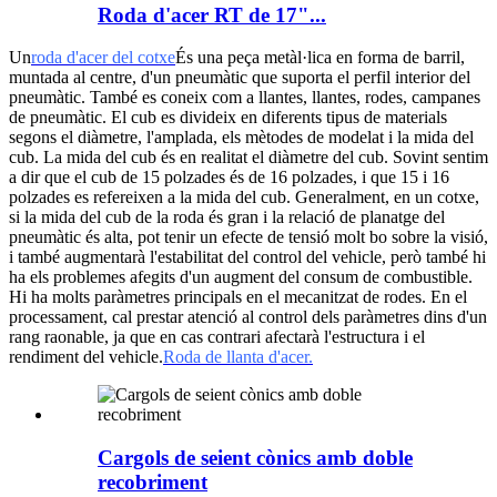
Roda d'acer RT de 17"...
Un
roda d'acer del cotxe
És una peça metàl·lica en forma de barril,
muntada al centre, d'un pneumàtic que suporta el perfil interior del
pneumàtic. També es coneix com a llantes, llantes, rodes, campanes
de pneumàtic. El cub es divideix en diferents tipus de materials
segons el diàmetre, l'amplada, els mètodes de modelat i la mida del
cub. La mida del cub és en realitat el diàmetre del cub. Sovint sentim
a dir que el cub de 15 polzades és de 16 polzades, i que 15 i 16
polzades es refereixen a la mida del cub. Generalment, en un cotxe,
si la mida del cub de la roda és gran i la relació de planatge del
pneumàtic és alta, pot tenir un efecte de tensió molt bo sobre la visió,
i també augmentarà l'estabilitat del control del vehicle, però també hi
ha els problemes afegits d'un augment del consum de combustible.
Hi ha molts paràmetres principals en el mecanitzat de rodes. En el
processament, cal prestar atenció al control dels paràmetres dins d'un
rang raonable, ja que en cas contrari afectarà l'estructura i el
rendiment del vehicle.
Roda de llanta d'acer.
Cargols de seient cònics amb doble
recobriment