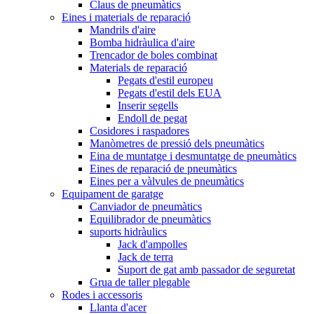
Claus de pneumàtics
Eines i materials de reparació
Mandrils d'aire
Bomba hidràulica d'aire
Trencador de boles combinat
Materials de reparació
Pegats d'estil europeu
Pegats d'estil dels EUA
Inserir segells
Endoll de pegat
Cosidores i raspadores
Manòmetres de pressió dels pneumàtics
Eina de muntatge i desmuntatge de pneumàtics
Eines de reparació de pneumàtics
Eines per a vàlvules de pneumàtics
Equipament de garatge
Canviador de pneumàtics
Equilibrador de pneumàtics
suports hidràulics
Jack d'ampolles
Jack de terra
Suport de gat amb passador de seguretat
Grua de taller plegable
Rodes i accessoris
Llanta d'acer