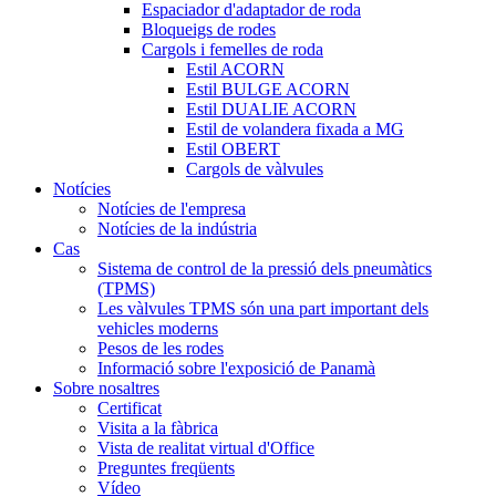
Espaciador d'adaptador de roda
Bloqueigs de rodes
Cargols i femelles de roda
Estil ACORN
Estil BULGE ACORN
Estil DUALIE ACORN
Estil de volandera fixada a MG
Estil OBERT
Cargols de vàlvules
Notícies
Notícies de l'empresa
Notícies de la indústria
Cas
Sistema de control de la pressió dels pneumàtics
(TPMS)
Les vàlvules TPMS són una part important dels
vehicles moderns
Pesos de les rodes
Informació sobre l'exposició de Panamà
Sobre nosaltres
Certificat
Visita a la fàbrica
Vista de realitat virtual d'Office
Preguntes freqüents
Vídeo