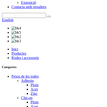
Exposició
Contacta amb nosaltres
English
Inici
Productes
Rodes i accessoris
Categories
Pesos de les rodes
Adhesiu
Plom
Acer
Zinc
Clip-on
Plom
Acer