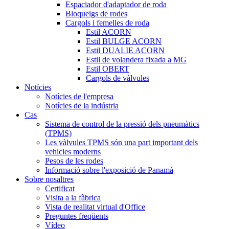
Espaciador d'adaptador de roda
Bloqueigs de rodes
Cargols i femelles de roda
Estil ACORN
Estil BULGE ACORN
Estil DUALIE ACORN
Estil de volandera fixada a MG
Estil OBERT
Cargols de vàlvules
Notícies
Notícies de l'empresa
Notícies de la indústria
Cas
Sistema de control de la pressió dels pneumàtics
(TPMS)
Les vàlvules TPMS són una part important dels
vehicles moderns
Pesos de les rodes
Informació sobre l'exposició de Panamà
Sobre nosaltres
Certificat
Visita a la fàbrica
Vista de realitat virtual d'Office
Preguntes freqüents
Vídeo