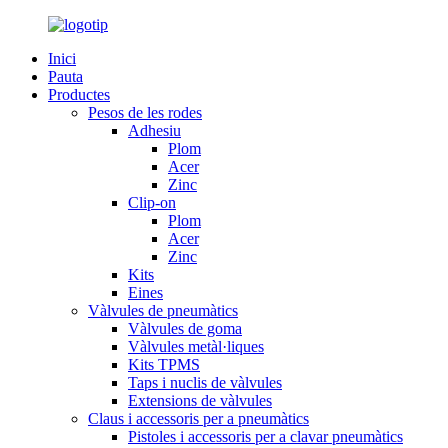
Inici
Pauta
Productes
Pesos de les rodes
Adhesiu
Plom
Acer
Zinc
Clip-on
Plom
Acer
Zinc
Kits
Eines
Vàlvules de pneumàtics
Vàlvules de goma
Vàlvules metàl·liques
Kits TPMS
Taps i nuclis de vàlvules
Extensions de vàlvules
Claus i accessoris per a pneumàtics
Pistoles i accessoris per a clavar pneumàtics