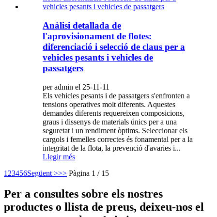
Anàlisi detallada de
l'aprovisionament de flotes:
diferenciació i selecció de claus per a
vehicles pesants i vehicles de
passatgers
per admin el 25-11-11
Els vehicles pesants i de passatgers s'enfronten a
tensions operatives molt diferents. Aquestes
demandes diferents requereixen composicions,
graus i dissenys de materials únics per a una
seguretat i un rendiment òptims. Seleccionar els
cargols i femelles correctes és fonamental per a la
integritat de la flota, la prevenció d'avaries i...
Llegir més
1
2
3
4
5
6
Següent >
>>
Pàgina 1 / 15
Per a consultes sobre els nostres
productes o llista de preus, deixeu-nos el