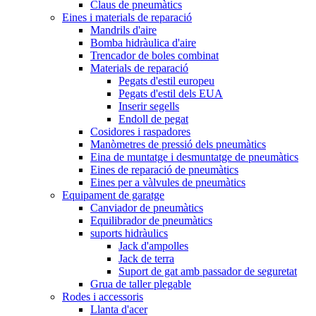
Claus de pneumàtics
Eines i materials de reparació
Mandrils d'aire
Bomba hidràulica d'aire
Trencador de boles combinat
Materials de reparació
Pegats d'estil europeu
Pegats d'estil dels EUA
Inserir segells
Endoll de pegat
Cosidores i raspadores
Manòmetres de pressió dels pneumàtics
Eina de muntatge i desmuntatge de pneumàtics
Eines de reparació de pneumàtics
Eines per a vàlvules de pneumàtics
Equipament de garatge
Canviador de pneumàtics
Equilibrador de pneumàtics
suports hidràulics
Jack d'ampolles
Jack de terra
Suport de gat amb passador de seguretat
Grua de taller plegable
Rodes i accessoris
Llanta d'acer