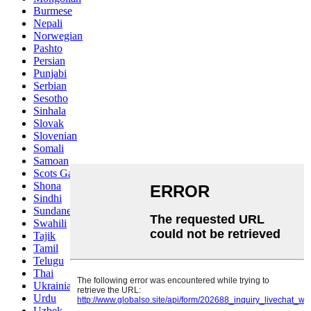
Burmese
Nepali
Norwegian
Pashto
Persian
Punjabi
Serbian
Sesotho
Sinhala
Slovak
Slovenian
Somali
Samoan
Scots Gaelic
Shona
Sindhi
Sundanese
Swahili
Tajik
Tamil
Telugu
Thai
Ukrainian
Urdu
Uzbek