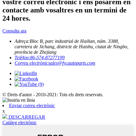
vostre correu electrònic i ens posarem en
contacte amb vosaltres en un termini de
24 hores.
Consulta ara
Adreça:
Bloc B, parc industrial de Hailian, núm. 3388,
carretera de Jichang, districte de Haishu, ciutat de Ningbo,
província de Zhejiang
Telèfon:
86-574-87277199
Correu electrònic
sales@fycautoparts.com
© Drets d'autor - 2010-2021: Tots els drets reservats.
Enviar correu electrònic
x
DESCARREGAR
Catàleg electrònic