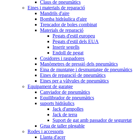
Claus de pneumàtics
Eines i materials de reparació
Mandrils d'aire
Bomba hidràulica d'aire
Trencador de boles combinat
Materials de reparació
Pegats d'estil europeu
Pegats d'estil dels EUA
Inserir segells
Endoll de pegat
Cosidores i raspadores
Manòmetres de pressió dels pneumàtics
Eina de muntatge i desmuntatge de pneumàtics
Eines de reparació de pneumàtics
Eines per a vàlvules de pneumàtics
Equipament de garatge
Canviador de pneumàtics
Equilibrador de pneumàtics
suports hidràulics
Jack d'ampolles
Jack de terra
Suport de gat amb passador de seguretat
Grua de taller plegable
Rodes i accessoris
Llanta d'acer