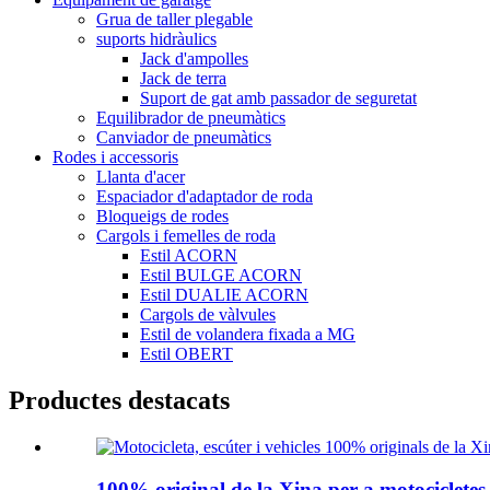
Grua de taller plegable
suports hidràulics
Jack d'ampolles
Jack de terra
Suport de gat amb passador de seguretat
Equilibrador de pneumàtics
Canviador de pneumàtics
Rodes i accessoris
Llanta d'acer
Espaciador d'adaptador de roda
Bloqueigs de rodes
Cargols i femelles de roda
Estil ACORN
Estil BULGE ACORN
Estil DUALIE ACORN
Cargols de vàlvules
Estil de volandera fixada a MG
Estil OBERT
Productes destacats
100% original de la Xina per a motocicletes.