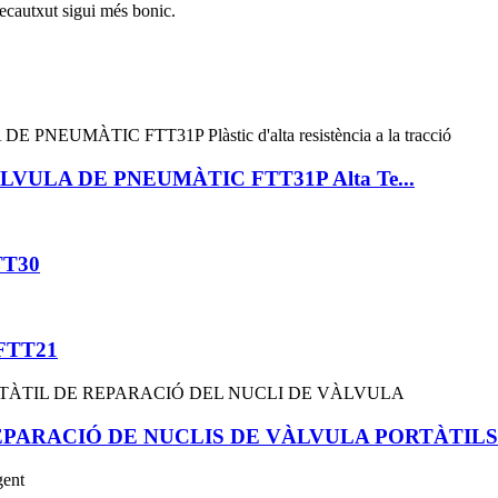
 recautxut sigui més bonic.
ULA DE PNEUMÀTIC FTT31P Alta Te...
FTT30
e FTT21
EPARACIÓ DE NUCLIS DE VÀLVULA PORTÀTILS.