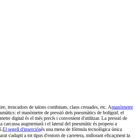
re, trencadors de talons combinats, claus creuades, etc. A
manòmetre
eumàtics: el manòmetre de pressió dels pneumàtics de bolígraf, el
re digital és el més precís i convenient d'utilitzar. La pressió de
e la carcassa augmentarà i el lateral del pneumàtic és propens a
ó.
El segell d'inserció
és una mena de fórmula tecnològica única
s
arat s'adapti a tot tipus d'entorn de carretera, millorant eficaçment la