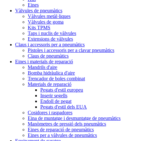
Eines
Vàlvules de pneumàtics
Vàlvules metàl·liques
Vàlvules de goma
Kits TPMS
Taps i nuclis de vàlvules
Extensions de vàlvules
Claus i accessoris per a pneumàtics
Pistoles i accessoris per a clavar pneumàtics
Claus de pneumàtics
Eines i materials de reparació
Mandrils d'aire
Bomba hidràulica d'aire
Trencador de boles combinat
Materials de reparació
Pegats d'estil europeu
Inserir segells
Endoll de pegat
Pegats d'estil dels EUA
Cosidores i raspadores
Eina de muntatge i desmuntatge de pneumàtics
Manòmetres de pressió dels pneumàtics
Eines de reparació de pneumàtics
Eines per a vàlvules de pneumàtics
Equipament de garatge