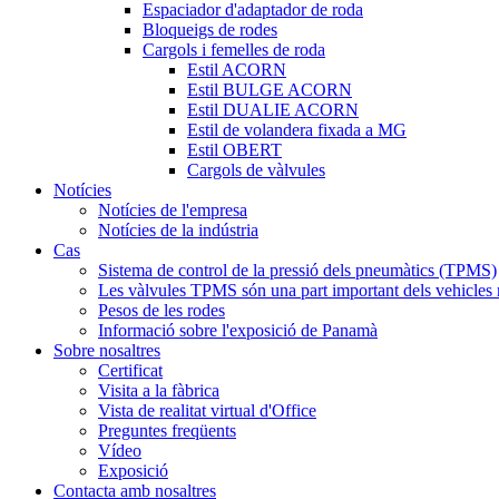
Espaciador d'adaptador de roda
Bloqueigs de rodes
Cargols i femelles de roda
Estil ACORN
Estil BULGE ACORN
Estil DUALIE ACORN
Estil de volandera fixada a MG
Estil OBERT
Cargols de vàlvules
Notícies
Notícies de l'empresa
Notícies de la indústria
Cas
Sistema de control de la pressió dels pneumàtics (TPMS)
Les vàlvules TPMS són una part important dels vehicles
Pesos de les rodes
Informació sobre l'exposició de Panamà
Sobre nosaltres
Certificat
Visita a la fàbrica
Vista de realitat virtual d'Office
Preguntes freqüents
Vídeo
Exposició
Contacta amb nosaltres