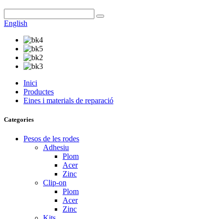
English
Inici
Productes
Eines i materials de reparació
Categories
Pesos de les rodes
Adhesiu
Plom
Acer
Zinc
Clip-on
Plom
Acer
Zinc
Kits