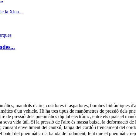
odes...
àtics, mandrils d'aire, cosidores i raspadores, bombes hidràuliques d'ai
umàtics d'un vehicle. Hi ha tres tipus de manòmetres de pressió dels pn
e pressió dels pneumàtics digital electrònic, entre els quals el manòmet
la seva vida útil. Si la pressió de l'aire és massa baixa, la deformació d
, causant envelliment del cautxú, fatiga del cordó i trencament del cord
ió i el batut del pneumàtic i la banda de rodament, fent que el pneumàtic rep