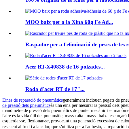
MOQ baix per a la Xina 60g Fe Ad...
Raspador per a l'eliminació de peses de les r
Acer RT-X40838 de 16 polzades...
Roda d'acer RT de 17"...
Eines de reparació de pneumàtics
generalment inclouen pegats de pneum
de pressió dels pneumàtics
és una eina per mesurar la pressió dels pne
manòmetre de pressió dels pneumàtics de punter mecànic i el manòmetre d
l'aire és la vida útil del pneumàtic, massa alta i massa baixa escurçarà 
esquerdar-se, flexionar-se, provocant una generació excessiva de calor
resistent al fred i a la calor, que s'utilitza per a l'adhesió, la reparac