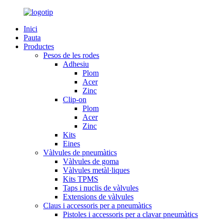
Inici
Pauta
Productes
Pesos de les rodes
Adhesiu
Plom
Acer
Zinc
Clip-on
Plom
Acer
Zinc
Kits
Eines
Vàlvules de pneumàtics
Vàlvules de goma
Vàlvules metàl·liques
Kits TPMS
Taps i nuclis de vàlvules
Extensions de vàlvules
Claus i accessoris per a pneumàtics
Pistoles i accessoris per a clavar pneumàtics