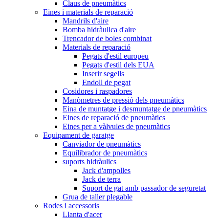
Claus de pneumàtics
Eines i materials de reparació
Mandrils d'aire
Bomba hidràulica d'aire
Trencador de boles combinat
Materials de reparació
Pegats d'estil europeu
Pegats d'estil dels EUA
Inserir segells
Endoll de pegat
Cosidores i raspadores
Manòmetres de pressió dels pneumàtics
Eina de muntatge i desmuntatge de pneumàtics
Eines de reparació de pneumàtics
Eines per a vàlvules de pneumàtics
Equipament de garatge
Canviador de pneumàtics
Equilibrador de pneumàtics
suports hidràulics
Jack d'ampolles
Jack de terra
Suport de gat amb passador de seguretat
Grua de taller plegable
Rodes i accessoris
Llanta d'acer