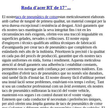
Roda d'acer RT de 17"...
El nostre
tacs de pneumàtics de cotxe
estan meticulosament elaborats
amb carbur de tungstè de primera qualitat, un material conegut per la
seva duresa excepcional i resistència al desgast. Això garanteix que
els nostres tacs mantinguin la seva integritat fins i tot en les
circumstàncies més exigents, oferint-vos una tracció inigualable en
superfícies gelades, nevades o relliscoses. El nostre equip
d'enginyers i tècnics qualificats utilitza tècniques de fabricació
d'avantguarda per crear tacs de pneumàtics que compleixen els
estàndards més alts de la indústria. Prioritzem la precisió i la qualitat
en cada pas del procés de producció, garantint que els nostres tacs
siguin uniformes en mida, forma i rendiment. Aquesta meticulosa
atenció al detall garanteix una adherència i estabilitat constants,
permetent-vos navegar amb confiança per carreteres traïdores. Ens
enorgullim d'oferir tacs de pneumàtics que no només són duradors,
sinó també fàcils d'instal·lar. El nostre disseny fàcil d'utilitzar permet
una instal·lació sense problemes, estalviant-vos temps i esforç. Tant
si sou un conductor professional com un àvid aventurer, els nostres
tacs de pneumàtics milloraran la tracció del vostre vehicle,
mantenint-vos segurs i en control durant tot el vostre viatge.
Entenem que cada conductor té necessitats i preferències úniques,
per això oferim una àmplia gamma de tacs de pneumàtics de cotxe
que s'adapten a diferents mides de pneumàtics i tipus de vehicles. El