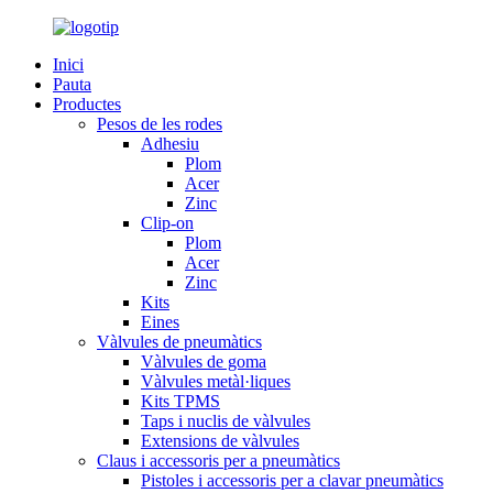
Inici
Pauta
Productes
Pesos de les rodes
Adhesiu
Plom
Acer
Zinc
Clip-on
Plom
Acer
Zinc
Kits
Eines
Vàlvules de pneumàtics
Vàlvules de goma
Vàlvules metàl·liques
Kits TPMS
Taps i nuclis de vàlvules
Extensions de vàlvules
Claus i accessoris per a pneumàtics
Pistoles i accessoris per a clavar pneumàtics