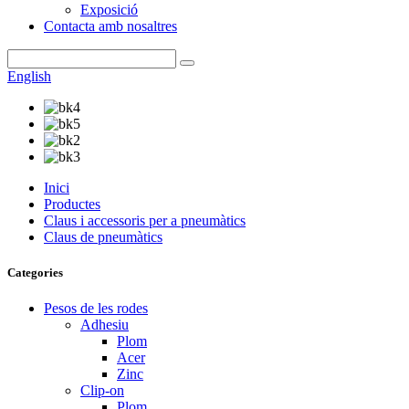
Exposició
Contacta amb nosaltres
English
Inici
Productes
Claus i accessoris per a pneumàtics
Claus de pneumàtics
Categories
Pesos de les rodes
Adhesiu
Plom
Acer
Zinc
Clip-on
Plom