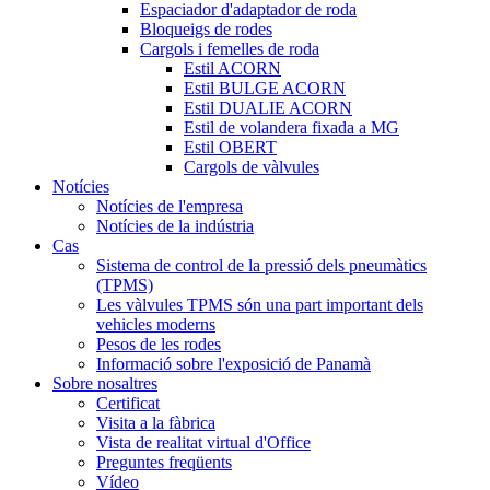
Espaciador d'adaptador de roda
Bloqueigs de rodes
Cargols i femelles de roda
Estil ACORN
Estil BULGE ACORN
Estil DUALIE ACORN
Estil de volandera fixada a MG
Estil OBERT
Cargols de vàlvules
Notícies
Notícies de l'empresa
Notícies de la indústria
Cas
Sistema de control de la pressió dels pneumàtics
(TPMS)
Les vàlvules TPMS són una part important dels
vehicles moderns
Pesos de les rodes
Informació sobre l'exposició de Panamà
Sobre nosaltres
Certificat
Visita a la fàbrica
Vista de realitat virtual d'Office
Preguntes freqüents
Vídeo