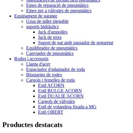
Eines de reparació de pneumàtics
Eines per a vàlvules de pneumàtics
Equipament de garatge
Grua de taller plegable
suports hidràulics
Jack d'ampolles
Jack de terra
Suport de gat amb passador de seguretat
Equilibrador de pneumàtics
Canviador de pneumàtics
Rodes i accessoris
Llanta d'acer
Espaciador d'adaptador de roda
Bloqueigs de rodes
Cargols i femelles de roda
Estil ACORN
Estil BULGE ACORN
Estil DUALIE ACORN
Cargols de vàlvules
Estil de volandera fixada a MG
Estil OBERT
Productes destacats