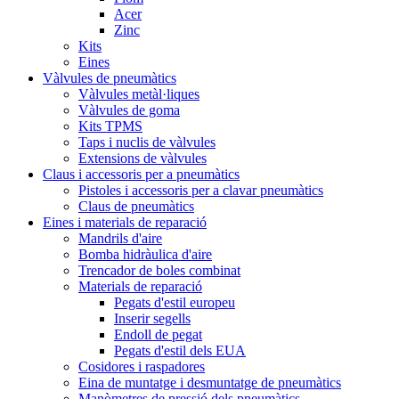
Acer
Zinc
Kits
Eines
Vàlvules de pneumàtics
Vàlvules metàl·liques
Vàlvules de goma
Kits TPMS
Taps i nuclis de vàlvules
Extensions de vàlvules
Claus i accessoris per a pneumàtics
Pistoles i accessoris per a clavar pneumàtics
Claus de pneumàtics
Eines i materials de reparació
Mandrils d'aire
Bomba hidràulica d'aire
Trencador de boles combinat
Materials de reparació
Pegats d'estil europeu
Inserir segells
Endoll de pegat
Pegats d'estil dels EUA
Cosidores i raspadores
Eina de muntatge i desmuntatge de pneumàtics
Manòmetres de pressió dels pneumàtics