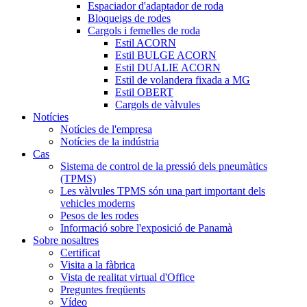
Espaciador d'adaptador de roda
Bloqueigs de rodes
Cargols i femelles de roda
Estil ACORN
Estil BULGE ACORN
Estil DUALIE ACORN
Estil de volandera fixada a MG
Estil OBERT
Cargols de vàlvules
Notícies
Notícies de l'empresa
Notícies de la indústria
Cas
Sistema de control de la pressió dels pneumàtics
(TPMS)
Les vàlvules TPMS són una part important dels
vehicles moderns
Pesos de les rodes
Informació sobre l'exposició de Panamà
Sobre nosaltres
Certificat
Visita a la fàbrica
Vista de realitat virtual d'Office
Preguntes freqüents
Vídeo