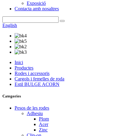
Exposició
Contacta amb nosaltres
English
Inici
Productes
Rodes i accessoris
Cargols i femelles de roda
Estil BULGE ACORN
Categories
Pesos de les rodes
Adhesiu
Plom
Acer
Zinc
Clip-on