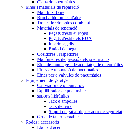
Claus de pneumàtics
Eines i materials de reparació
Mandrils d'aire
Bomba hidràulica d'aire
Trencador de boles combinat
Materials de reparació
Pegats d'estil europeu
Pegats d'estil dels EUA
Inserir segells
Endoll de pegat
Cosidores i raspadores
Manòmetres de pressió dels pneumàtics
Eina de muntatge i desmuntatge de pneumàtics
Eines de reparació de pneumàtics
Eines per a vàlvules de pneumàtics
Equipament de garatge
Canviador de pneumàtics
Equilibrador de pneumàtics
suports hidràulics
Jack d'ampolles
Jack de terra
Suport de gat amb passador de seguretat
Grua de taller plegable
Rodes i accessoris
Llanta d'acer