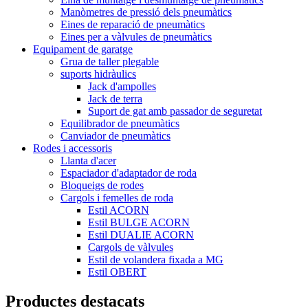
Manòmetres de pressió dels pneumàtics
Eines de reparació de pneumàtics
Eines per a vàlvules de pneumàtics
Equipament de garatge
Grua de taller plegable
suports hidràulics
Jack d'ampolles
Jack de terra
Suport de gat amb passador de seguretat
Equilibrador de pneumàtics
Canviador de pneumàtics
Rodes i accessoris
Llanta d'acer
Espaciador d'adaptador de roda
Bloqueigs de rodes
Cargols i femelles de roda
Estil ACORN
Estil BULGE ACORN
Estil DUALIE ACORN
Cargols de vàlvules
Estil de volandera fixada a MG
Estil OBERT
Productes destacats