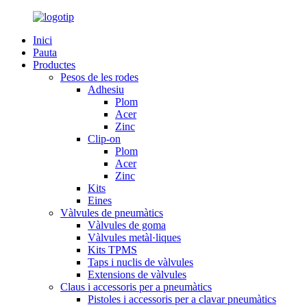
Inici
Pauta
Productes
Pesos de les rodes
Adhesiu
Plom
Acer
Zinc
Clip-on
Plom
Acer
Zinc
Kits
Eines
Vàlvules de pneumàtics
Vàlvules de goma
Vàlvules metàl·liques
Kits TPMS
Taps i nuclis de vàlvules
Extensions de vàlvules
Claus i accessoris per a pneumàtics
Pistoles i accessoris per a clavar pneumàtics