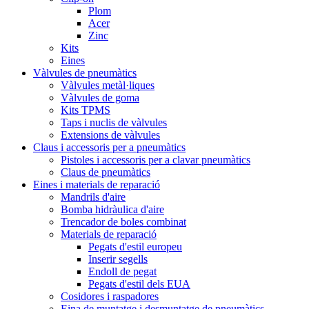
Plom
Acer
Zinc
Kits
Eines
Vàlvules de pneumàtics
Vàlvules metàl·liques
Vàlvules de goma
Kits TPMS
Taps i nuclis de vàlvules
Extensions de vàlvules
Claus i accessoris per a pneumàtics
Pistoles i accessoris per a clavar pneumàtics
Claus de pneumàtics
Eines i materials de reparació
Mandrils d'aire
Bomba hidràulica d'aire
Trencador de boles combinat
Materials de reparació
Pegats d'estil europeu
Inserir segells
Endoll de pegat
Pegats d'estil dels EUA
Cosidores i raspadores
Eina de muntatge i desmuntatge de pneumàtics