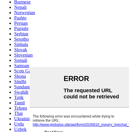
Burmese
Nepali
Norwegian
Pashto
Persian
Punjabi
Serbian
Sesotho
Sinhala
Slovak
Slovenian
Somali
Samoan
Scots Gaelic
Shona
Sindhi
Sundanese
Swahili
Tajik
Tamil
Telugu
Thai
Ukrainian
Urdu
Uzbek