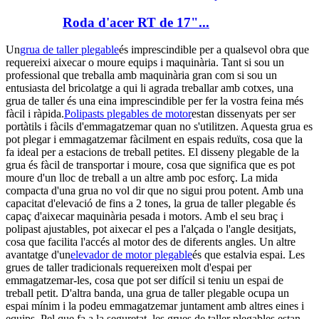
Roda d'acer RT de 17"...
Un
grua de taller plegable
és imprescindible per a qualsevol obra que
requereixi aixecar o moure equips i maquinària. Tant si sou un
professional que treballa amb maquinària gran com si sou un
entusiasta del bricolatge a qui li agrada treballar amb cotxes, una
grua de taller és una eina imprescindible per fer la vostra feina més
fàcil i ràpida.
Polipasts plegables de motor
estan dissenyats per ser
portàtils i fàcils d'emmagatzemar quan no s'utilitzen. Aquesta grua es
pot plegar i emmagatzemar fàcilment en espais reduïts, cosa que la
fa ideal per a estacions de treball petites. El disseny plegable de la
grua és fàcil de transportar i moure, cosa que significa que es pot
moure d'un lloc de treball a un altre amb poc esforç. La mida
compacta d'una grua no vol dir que no sigui prou potent. Amb una
capacitat d'elevació de fins a 2 tones, la grua de taller plegable és
capaç d'aixecar maquinària pesada i motors. Amb el seu braç i
polipast ajustables, pot aixecar el pes a l'alçada o l'angle desitjats,
cosa que facilita l'accés al motor des de diferents angles. Un altre
avantatge d'un
elevador de motor plegable
és que estalvia espai. Les
grues de taller tradicionals requereixen molt d'espai per
emmagatzemar-les, cosa que pot ser difícil si teniu un espai de
treball petit. D'altra banda, una grua de taller plegable ocupa un
espai mínim i la podeu emmagatzemar juntament amb altres eines i
equips. Pel que fa a la seguretat, les grues de taller plegables estan