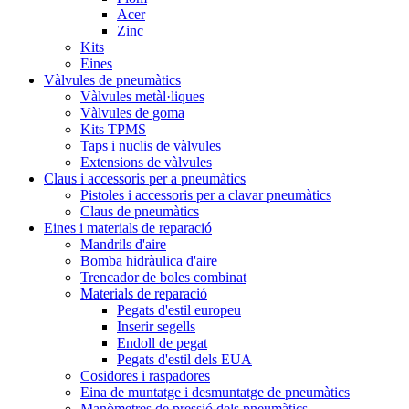
Acer
Zinc
Kits
Eines
Vàlvules de pneumàtics
Vàlvules metàl·liques
Vàlvules de goma
Kits TPMS
Taps i nuclis de vàlvules
Extensions de vàlvules
Claus i accessoris per a pneumàtics
Pistoles i accessoris per a clavar pneumàtics
Claus de pneumàtics
Eines i materials de reparació
Mandrils d'aire
Bomba hidràulica d'aire
Trencador de boles combinat
Materials de reparació
Pegats d'estil europeu
Inserir segells
Endoll de pegat
Pegats d'estil dels EUA
Cosidores i raspadores
Eina de muntatge i desmuntatge de pneumàtics
Manòmetres de pressió dels pneumàtics