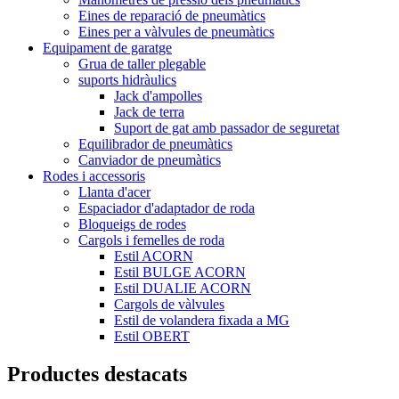
Eines de reparació de pneumàtics
Eines per a vàlvules de pneumàtics
Equipament de garatge
Grua de taller plegable
suports hidràulics
Jack d'ampolles
Jack de terra
Suport de gat amb passador de seguretat
Equilibrador de pneumàtics
Canviador de pneumàtics
Rodes i accessoris
Llanta d'acer
Espaciador d'adaptador de roda
Bloqueigs de rodes
Cargols i femelles de roda
Estil ACORN
Estil BULGE ACORN
Estil DUALIE ACORN
Cargols de vàlvules
Estil de volandera fixada a MG
Estil OBERT
Productes destacats