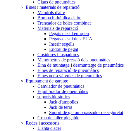
Claus de pneumàtics
Eines i materials de reparació
Mandrils d'aire
Bomba hidràulica d'aire
Trencador de boles combinat
Materials de reparació
Pegats d'estil europeu
Pegats d'estil dels EUA
Inserir segells
Endoll de pegat
Cosidores i raspadores
Manòmetres de pressió dels pneumàtics
Eina de muntatge i desmuntatge de pneumàtics
Eines de reparació de pneumàtics
Eines per a vàlvules de pneumàtics
Equipament de garatge
Canviador de pneumàtics
Equilibrador de pneumàtics
suports hidràulics
Jack d'ampolles
Jack de terra
Suport de gat amb passador de seguretat
Grua de taller plegable
Rodes i accessoris
Llanta d'acer