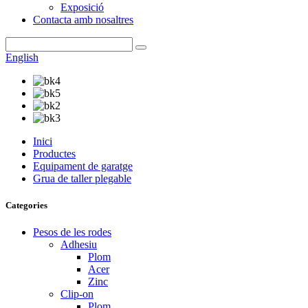
Exposició
Contacta amb nosaltres
English
Inici
Productes
Equipament de garatge
Grua de taller plegable
Categories
Pesos de les rodes
Adhesiu
Plom
Acer
Zinc
Clip-on
Plom