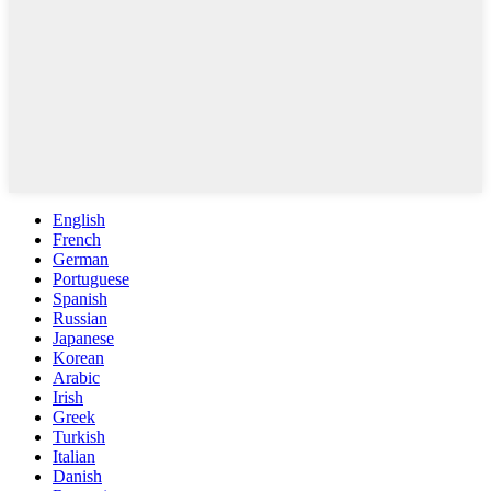
English
French
German
Portuguese
Spanish
Russian
Japanese
Korean
Arabic
Irish
Greek
Turkish
Italian
Danish