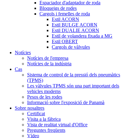
Espaciador d'adaptador de roda
Bloqueigs de rodes
Cargols i femelles de roda
Estil ACORN
Estil BULGE ACORN
Estil DUALIE ACORN
Estil de volandera fixada a MG
Estil OBERT
Cargols de vàlvules
Notícies
Notícies de l'empresa
Notícies de la indústria
Cas
Sistema de control de la pressió dels pneumàtics
(TPMS)
Les vàlvules TPMS són una part important dels
vehicles moderns
Pesos de les rodes
Informació sobre l'exposició de Panamà
Sobre nosaltres
Certificat
Visita a la fàbrica
Vista de realitat virtual d'Office
Preguntes freqüents
Vídeo