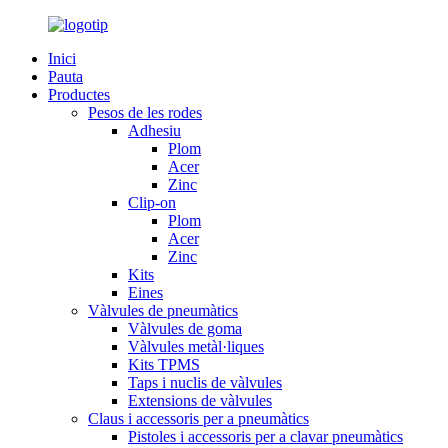
Inici
Pauta
Productes
Pesos de les rodes
Adhesiu
Plom
Acer
Zinc
Clip-on
Plom
Acer
Zinc
Kits
Eines
Vàlvules de pneumàtics
Vàlvules de goma
Vàlvules metàl·liques
Kits TPMS
Taps i nuclis de vàlvules
Extensions de vàlvules
Claus i accessoris per a pneumàtics
Pistoles i accessoris per a clavar pneumàtics