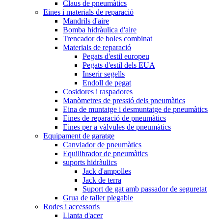
Claus de pneumàtics
Eines i materials de reparació
Mandrils d'aire
Bomba hidràulica d'aire
Trencador de boles combinat
Materials de reparació
Pegats d'estil europeu
Pegats d'estil dels EUA
Inserir segells
Endoll de pegat
Cosidores i raspadores
Manòmetres de pressió dels pneumàtics
Eina de muntatge i desmuntatge de pneumàtics
Eines de reparació de pneumàtics
Eines per a vàlvules de pneumàtics
Equipament de garatge
Canviador de pneumàtics
Equilibrador de pneumàtics
suports hidràulics
Jack d'ampolles
Jack de terra
Suport de gat amb passador de seguretat
Grua de taller plegable
Rodes i accessoris
Llanta d'acer