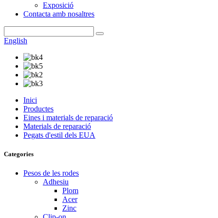
Exposició
Contacta amb nosaltres
English
Inici
Productes
Eines i materials de reparació
Materials de reparació
Pegats d'estil dels EUA
Categories
Pesos de les rodes
Adhesiu
Plom
Acer
Zinc
Clip-on