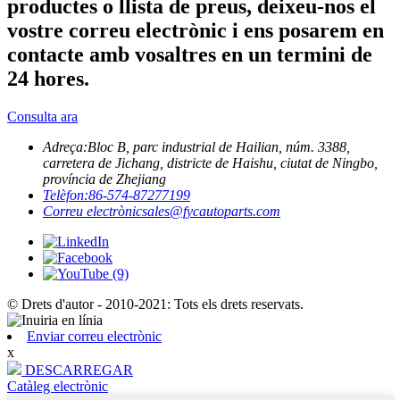
productes o llista de preus, deixeu-nos el
vostre correu electrònic i ens posarem en
contacte amb vosaltres en un termini de
24 hores.
Consulta ara
Adreça:
Bloc B, parc industrial de Hailian, núm. 3388,
carretera de Jichang, districte de Haishu, ciutat de Ningbo,
província de Zhejiang
Telèfon:
86-574-87277199
Correu electrònic
sales@fycautoparts.com
© Drets d'autor - 2010-2021: Tots els drets reservats.
Enviar correu electrònic
x
DESCARREGAR
Catàleg electrònic