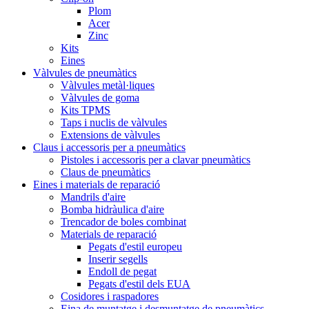
Plom
Acer
Zinc
Kits
Eines
Vàlvules de pneumàtics
Vàlvules metàl·liques
Vàlvules de goma
Kits TPMS
Taps i nuclis de vàlvules
Extensions de vàlvules
Claus i accessoris per a pneumàtics
Pistoles i accessoris per a clavar pneumàtics
Claus de pneumàtics
Eines i materials de reparació
Mandrils d'aire
Bomba hidràulica d'aire
Trencador de boles combinat
Materials de reparació
Pegats d'estil europeu
Inserir segells
Endoll de pegat
Pegats d'estil dels EUA
Cosidores i raspadores
Eina de muntatge i desmuntatge de pneumàtics