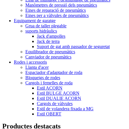
Manòmetres de pressió dels pneumàtics
Eines de reparació de pneumàtics
Eines per a vàlvules de pneumàtics
Equipament de garatge
Grua de taller plegable
suports hidràulics
Jack d'ampolles
Jack de terra
Suport de gat amb passador de seguretat
Equilibrador de pneumàtics
Canviador de pneumàtics
Rodes i accessoris
Llanta d'acer
Espaciador d'adaptador de roda
Bloqueigs de rodes
Cargols i femelles de roda
Estil ACORN
Estil BULGE ACORN
Estil DUALIE ACORN
Cargols de vàlvules
Estil de volandera fixada a MG
Estil OBERT
Productes destacats