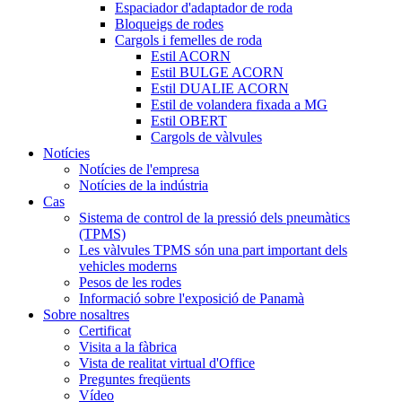
Espaciador d'adaptador de roda
Bloqueigs de rodes
Cargols i femelles de roda
Estil ACORN
Estil BULGE ACORN
Estil DUALIE ACORN
Estil de volandera fixada a MG
Estil OBERT
Cargols de vàlvules
Notícies
Notícies de l'empresa
Notícies de la indústria
Cas
Sistema de control de la pressió dels pneumàtics
(TPMS)
Les vàlvules TPMS són una part important dels
vehicles moderns
Pesos de les rodes
Informació sobre l'exposició de Panamà
Sobre nosaltres
Certificat
Visita a la fàbrica
Vista de realitat virtual d'Office
Preguntes freqüents
Vídeo