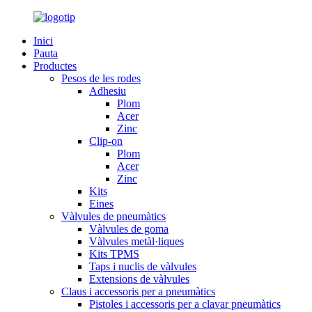
Inici
Pauta
Productes
Pesos de les rodes
Adhesiu
Plom
Acer
Zinc
Clip-on
Plom
Acer
Zinc
Kits
Eines
Vàlvules de pneumàtics
Vàlvules de goma
Vàlvules metàl·liques
Kits TPMS
Taps i nuclis de vàlvules
Extensions de vàlvules
Claus i accessoris per a pneumàtics
Pistoles i accessoris per a clavar pneumàtics