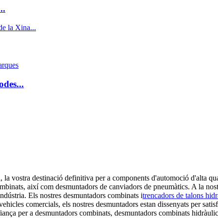
..
odes...
, la vostra destinació definitiva per a components d'automoció d'alta qu
ombinats, així com desmuntadors de canviadors de pneumàtics. A la nos
 indústria. Els nostres desmuntadors combinats i
trencadors de talons hidr
o vehicles comercials, els nostres desmuntadors estan dissenyats per sati
fiança per a desmuntadors combinats, desmuntadors combinats hidràulic