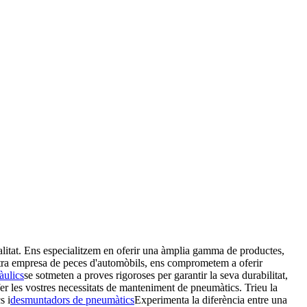
alitat. Ens especialitzem en oferir una àmplia gamma de productes,
tra empresa de peces d'automòbils, ens comprometem a oferir
àulics
se sotmeten a proves rigoroses per garantir la seva durabilitat,
sfer les vostres necessitats de manteniment de pneumàtics. Trieu la
s i
desmuntadors de pneumàtics
Experimenta la diferència entre una