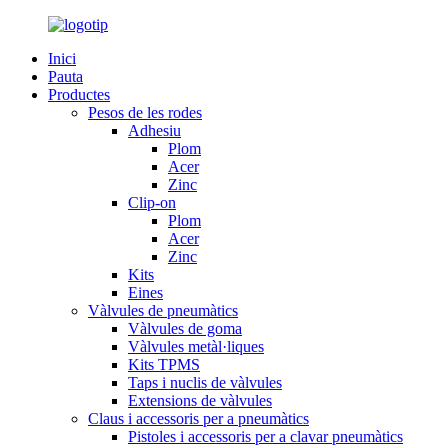
Inici
Pauta
Productes
Pesos de les rodes
Adhesiu
Plom
Acer
Zinc
Clip-on
Plom
Acer
Zinc
Kits
Eines
Vàlvules de pneumàtics
Vàlvules de goma
Vàlvules metàl·liques
Kits TPMS
Taps i nuclis de vàlvules
Extensions de vàlvules
Claus i accessoris per a pneumàtics
Pistoles i accessoris per a clavar pneumàtics