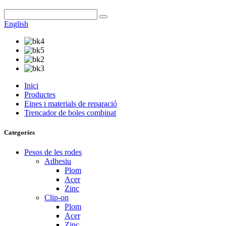
English
Inici
Productes
Eines i materials de reparació
Trencador de boles combinat
Categories
Pesos de les rodes
Adhesiu
Plom
Acer
Zinc
Clip-on
Plom
Acer
Zinc