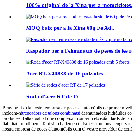
100% original de la Xina per a motocicletes.
MOQ baix per a la Xina 60g Fe Ad...
Raspador per a l'eliminació de peses de les r
Acer RT-X40838 de 16 polzades...
Roda d'acer RT de 17"...
Benvinguts a la nostra empresa de peces d'automòbils de primer nivell
incloent-hi
trencadors de talons combinats
i desmuntadors hidràulics c
productes d'alta qualitat que compleixin i superin els estàndards de la
fiabilitat i rendiment. Tant si treballeu en turismes, camions lleugers 
nostra empresa de peces d'automòbils com el vostre proveïdor de con