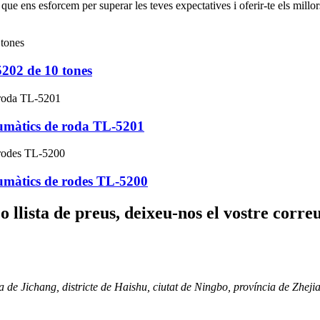
ja que ens esforcem per superar les teves expectatives i oferir-te els mil
202 de 10 tones
umàtics de roda TL-5201
umàtics de rodes TL-5200
 o llista de preus, deixeu-nos el vostre corr
a de Jichang, districte de Haishu, ciutat de Ningbo, província de Zheji