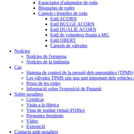
Espaciador d'adaptador de roda
Bloqueigs de rodes
Cargols i femelles de roda
Estil ACORN
Estil BULGE ACORN
Estil DUALIE ACORN
Estil de volandera fixada a MG
Estil OBERT
Cargols de vàlvules
Notícies
Notícies de l'empresa
Notícies de la indústria
Cas
Sistema de control de la pressió dels pneumàtics (TPMS)
Les vàlvules TPMS són una part important dels vehicles
Pesos de les rodes
Informació sobre l'exposició de Panamà
Sobre nosaltres
Certificat
Visita a la fàbrica
Vista de realitat virtual d'Office
Preguntes freqüents
Vídeo
Exposició
Contacta amb nosaltres