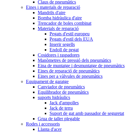
Claus de pneumàtics
Eines i materials de reparació
Mandrils d'aire
Bomba hidràulica d'aire
Trencador de boles combinat
Materials de reparació
Pegats d'estil europeu
Pegats d'estil dels EUA
Inserir segells
Endoll de pegat
Cosidores i raspadores
Manòmetres de pressió dels pneumàtics
Eina de muntatge i desmuntatge de pneumàtics
Eines de reparació de pneumàtics
Eines per a vàlvules de pneumàtics
Equipament de garatge
Canviador de pneumàtics
Equilibrador de pneumàtics
suports hidràulics
Jack d'ampolles
Jack de terra
Suport de gat amb passador de seguretat
Grua de taller plegable
Rodes i accessoris
Llanta d'acer