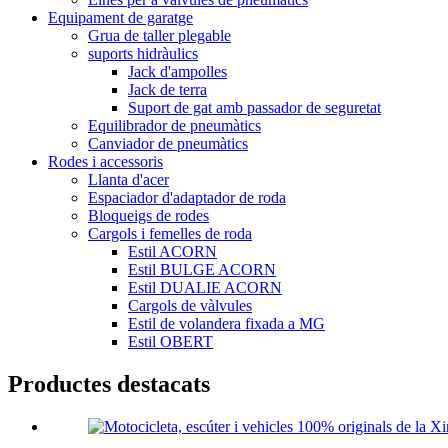
Equipament de garatge
Grua de taller plegable
suports hidràulics
Jack d'ampolles
Jack de terra
Suport de gat amb passador de seguretat
Equilibrador de pneumàtics
Canviador de pneumàtics
Rodes i accessoris
Llanta d'acer
Espaciador d'adaptador de roda
Bloqueigs de rodes
Cargols i femelles de roda
Estil ACORN
Estil BULGE ACORN
Estil DUALIE ACORN
Cargols de vàlvules
Estil de volandera fixada a MG
Estil OBERT
Productes destacats