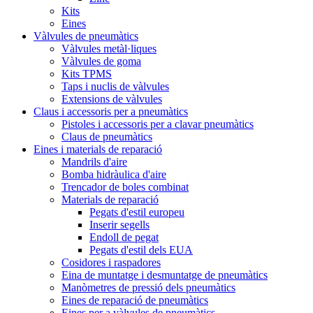
Kits
Eines
Vàlvules de pneumàtics
Vàlvules metàl·liques
Vàlvules de goma
Kits TPMS
Taps i nuclis de vàlvules
Extensions de vàlvules
Claus i accessoris per a pneumàtics
Pistoles i accessoris per a clavar pneumàtics
Claus de pneumàtics
Eines i materials de reparació
Mandrils d'aire
Bomba hidràulica d'aire
Trencador de boles combinat
Materials de reparació
Pegats d'estil europeu
Inserir segells
Endoll de pegat
Pegats d'estil dels EUA
Cosidores i raspadores
Eina de muntatge i desmuntatge de pneumàtics
Manòmetres de pressió dels pneumàtics
Eines de reparació de pneumàtics
Eines per a vàlvules de pneumàtics