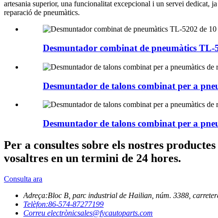
artesania superior, una funcionalitat excepcional i un servei dedicat, 
reparació de pneumàtics.
Desmuntador combinat de pneumàtics TL-5
Desmuntador de talons combinat per a pne
Desmuntador de talons combinat per a pne
Per a consultes sobre els nostres productes
vosaltres en un termini de 24 hores.
Consulta ara
Adreça:
Bloc B, parc industrial de Hailian, núm. 3388, carreter
Telèfon:
86-574-87277199
Correu electrònic
sales@fycautoparts.com