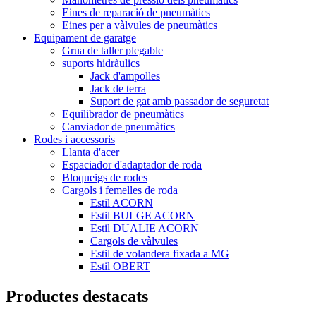
Eines de reparació de pneumàtics
Eines per a vàlvules de pneumàtics
Equipament de garatge
Grua de taller plegable
suports hidràulics
Jack d'ampolles
Jack de terra
Suport de gat amb passador de seguretat
Equilibrador de pneumàtics
Canviador de pneumàtics
Rodes i accessoris
Llanta d'acer
Espaciador d'adaptador de roda
Bloqueigs de rodes
Cargols i femelles de roda
Estil ACORN
Estil BULGE ACORN
Estil DUALIE ACORN
Cargols de vàlvules
Estil de volandera fixada a MG
Estil OBERT
Productes destacats