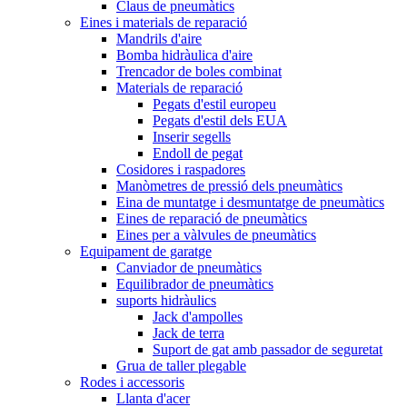
Claus de pneumàtics
Eines i materials de reparació
Mandrils d'aire
Bomba hidràulica d'aire
Trencador de boles combinat
Materials de reparació
Pegats d'estil europeu
Pegats d'estil dels EUA
Inserir segells
Endoll de pegat
Cosidores i raspadores
Manòmetres de pressió dels pneumàtics
Eina de muntatge i desmuntatge de pneumàtics
Eines de reparació de pneumàtics
Eines per a vàlvules de pneumàtics
Equipament de garatge
Canviador de pneumàtics
Equilibrador de pneumàtics
suports hidràulics
Jack d'ampolles
Jack de terra
Suport de gat amb passador de seguretat
Grua de taller plegable
Rodes i accessoris
Llanta d'acer