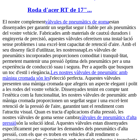
Roda d'acer RT de 17"...
El nostre complement
vàlvules de pneumàtics de goma
estan
dissenyades per garantir un segellat segur i fiable per als pneumàtics
del vostre vehicle. Fabricades amb materials de cautxú duradors i
enginyeria de precisió, aquestes vàlvules ofereixen una instal·lació
sense problemes i una excel·lent capacitat de retenció d'aire. Amb el
seu disseny fàcil d'utilitzar, les nostres
snap
Les vàlvules de
pneumàtics incorporades proporcionen comoditat i tranquil·litat,
permetent mantenir una pressió òptima dels pneumàtics per a una
experiència de conducció suau i segura. Per a aquells que busquen
un toc d'estil i elegància,
Les nostres vàlvules de pneumàtic amb
màniga cromada són les
l'elecció perfecta. Aquestes vàlvules
presenten una màniga cromada que afegeix un aspecte elegant i polit
a les rodes del vostre vehicle. Dissenyades tenint en compte tant
l'estètica com la funcionalitat, les nostres vàlvules de pneumàtic amb
màniga cromada proporcionen un segellat segur i una excel·lent
retenció de la pressió de l'aire, garantint tant el rendiment com
l'atractiu visual. Quan es tracta d'aplicacions d'alta pressió, les
nostres vàlvules de goma sense cambra
vàlvules de pneumàtics d'alta
pressió
són la solució ideal. Aquestes vàlvules estan dissenyades
específicament per suportar les demandes dels pneumàtics d'alta
pressió, com els que es troben en vehicles d'alt rendiment o
aplicacions pesades. Construïdes amb materials robustos i tecnologia