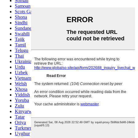
Somali
Samoan
Scots Gaelic
Shona
Sindhi
Sundanese
Swahili
Tajik
Tamil
Telugu
Thai
Ukrainian
Urdu
Uzbek
Vietnamese
Welsh
Xhosa
Yiddish
Yoruba
Zulu
Kinyarwanda
Tatar
Oriya
Turkmen
Uyghur