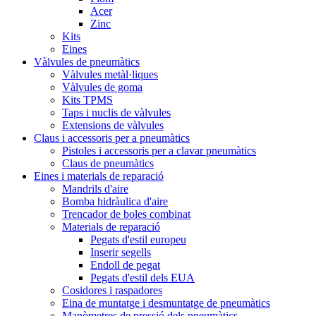
Acer
Zinc
Kits
Eines
Vàlvules de pneumàtics
Vàlvules metàl·liques
Vàlvules de goma
Kits TPMS
Taps i nuclis de vàlvules
Extensions de vàlvules
Claus i accessoris per a pneumàtics
Pistoles i accessoris per a clavar pneumàtics
Claus de pneumàtics
Eines i materials de reparació
Mandrils d'aire
Bomba hidràulica d'aire
Trencador de boles combinat
Materials de reparació
Pegats d'estil europeu
Inserir segells
Endoll de pegat
Pegats d'estil dels EUA
Cosidores i raspadores
Eina de muntatge i desmuntatge de pneumàtics
Manòmetres de pressió dels pneumàtics