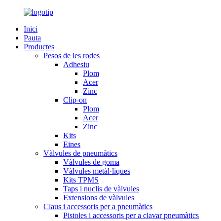
Inici
Pauta
Productes
Pesos de les rodes
Adhesiu
Plom
Acer
Zinc
Clip-on
Plom
Acer
Zinc
Kits
Eines
Vàlvules de pneumàtics
Vàlvules de goma
Vàlvules metàl·liques
Kits TPMS
Taps i nuclis de vàlvules
Extensions de vàlvules
Claus i accessoris per a pneumàtics
Pistoles i accessoris per a clavar pneumàtics