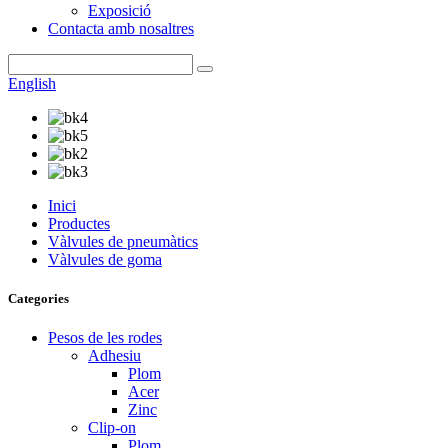
Exposició
Contacta amb nosaltres
English
Inici
Productes
Vàlvules de pneumàtics
Vàlvules de goma
Categories
Pesos de les rodes
Adhesiu
Plom
Acer
Zinc
Clip-on
Plom