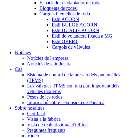
Espaciador d'adaptador de roda
Bloqueigs de rodes
Cargols i femelles de roda
Estil ACORN
Estil BULGE ACORN
Estil DUALIE ACORN
Estil de volandera fixada a MG
Estil OBERT
Cargols de vàlvules
Notícies
Notícies de l'empresa
Notícies de la indústria
Cas
Sistema de control de la pressió dels pneumàtics
(TPMS)
Les vàlvules TPMS són una part important dels
vehicles moderns
Pesos de les rodes
Informació sobre l'exposició de Panamà
Sobre nosaltres
Certificat
Visita a la fàbrica
Vista de realitat virtual d'Office
Preguntes freqüents
Vídeo