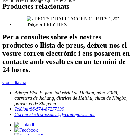
Escriu el teu missatge aquí i envia'ns-el
Productes relacionats
Per a consultes sobre els nostres
productes o llista de preus, deixeu-nos el
vostre correu electrònic i ens posarem en
contacte amb vosaltres en un termini de
24 hores.
Consulta ara
Adreça:
Bloc B, parc industrial de Hailian, núm. 3388,
carretera de Jichang, districte de Haishu, ciutat de Ningbo,
província de Zhejiang
Telèfon:
86-574-87277199
Correu electrònic
sales@fycautoparts.com