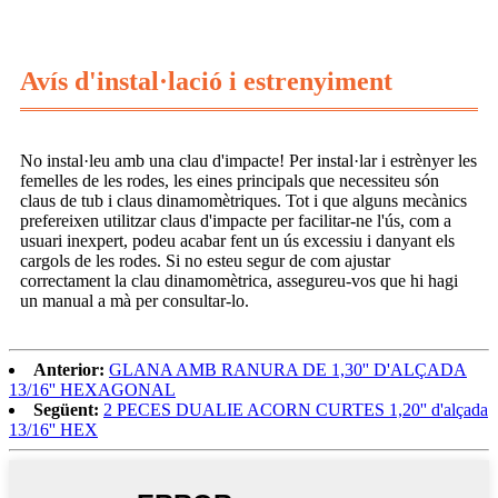
Avís d'instal·lació i estrenyiment
No instal·leu amb una clau d'impacte! Per instal·lar i estrènyer les
femelles de les rodes, les eines principals que necessiteu són
claus de tub i claus dinamomètriques. Tot i que alguns mecànics
prefereixen utilitzar claus d'impacte per facilitar-ne l'ús, com a
usuari inexpert, podeu acabar fent un ús excessiu i danyant els
cargols de les rodes. Si no esteu segur de com ajustar
correctament la clau dinamomètrica, assegureu-vos que hi hagi
un manual a mà per consultar-lo.
Anterior:
GLANA AMB RANURA DE 1,30'' D'ALÇADA
13/16'' HEXAGONAL
Següent:
2 PECES DUALIE ACORN CURTES 1,20'' d'alçada
13/16'' HEX