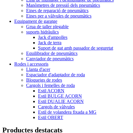
Manòmetres de pressió dels pneumàtics
Eines de reparació de pneumàtics
Eines per a vàlvules de pneumàtics
Equipament de garatge
Grua de taller plegable
suports hidràulics
Jack d'ampolles
Jack de terra
Suport de gat amb passador de seguretat
Equilibrador de pneumàtics
Canviador de pneumàtics
Rodes i accessoris
Llanta d'acer
Espaciador d'adaptador de roda
Bloqueigs de rodes
Cargols i femelles de roda
Estil ACORN
Estil BULGE ACORN
Estil DUALIE ACORN
Cargols de vàlvules
Estil de volandera fixada a MG
Estil OBERT
Productes destacats