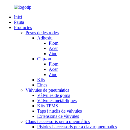
Inici
Pauta
Productes
Pesos de les rodes
Adhesiu
Plom
Acer
Zinc
Clip-on
Plom
Acer
Zinc
Kits
Eines
Vàlvules de pneumàtics
Vàlvules de goma
Vàlvules metàl·liques
Kits TPMS
Taps i nuclis de vàlvules
Extensions de vàlvules
Claus i accessoris per a pneumàtics
Pistoles i accessoris per a clavar pneumàtics