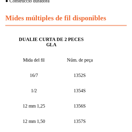
● Construcció duradora
Mides múltiples de fil disponibles
DUALIE CURTA DE 2 PECES
GLA
Mida del fil
Núm. de peça
16/7
1352S
1/2
1354S
12 mm 1,25
1356S
12 mm 1,50
1357S