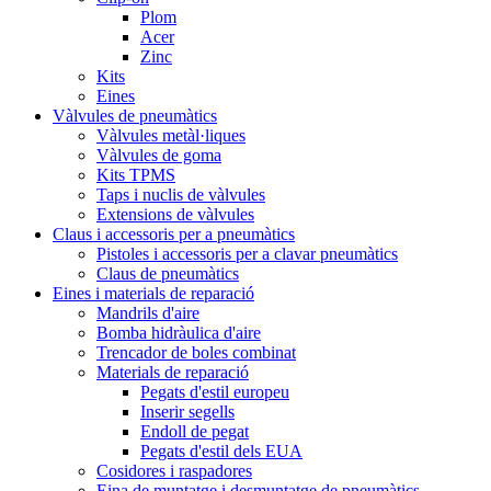
Plom
Acer
Zinc
Kits
Eines
Vàlvules de pneumàtics
Vàlvules metàl·liques
Vàlvules de goma
Kits TPMS
Taps i nuclis de vàlvules
Extensions de vàlvules
Claus i accessoris per a pneumàtics
Pistoles i accessoris per a clavar pneumàtics
Claus de pneumàtics
Eines i materials de reparació
Mandrils d'aire
Bomba hidràulica d'aire
Trencador de boles combinat
Materials de reparació
Pegats d'estil europeu
Inserir segells
Endoll de pegat
Pegats d'estil dels EUA
Cosidores i raspadores
Eina de muntatge i desmuntatge de pneumàtics