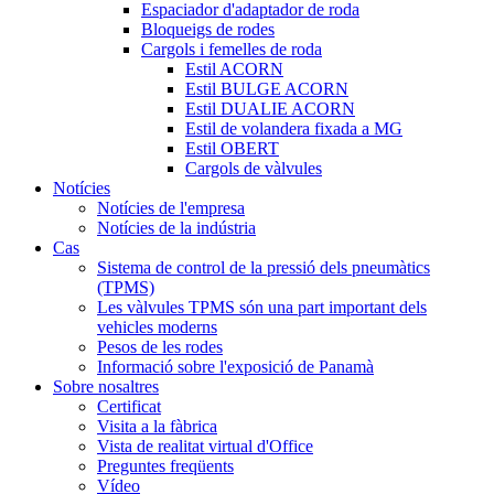
Espaciador d'adaptador de roda
Bloqueigs de rodes
Cargols i femelles de roda
Estil ACORN
Estil BULGE ACORN
Estil DUALIE ACORN
Estil de volandera fixada a MG
Estil OBERT
Cargols de vàlvules
Notícies
Notícies de l'empresa
Notícies de la indústria
Cas
Sistema de control de la pressió dels pneumàtics
(TPMS)
Les vàlvules TPMS són una part important dels
vehicles moderns
Pesos de les rodes
Informació sobre l'exposició de Panamà
Sobre nosaltres
Certificat
Visita a la fàbrica
Vista de realitat virtual d'Office
Preguntes freqüents
Vídeo