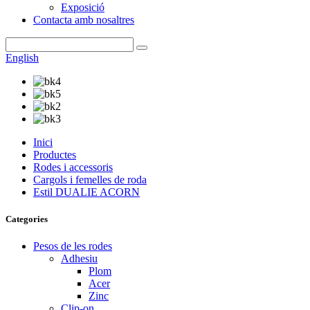
Exposició
Contacta amb nosaltres
English
Inici
Productes
Rodes i accessoris
Cargols i femelles de roda
Estil DUALIE ACORN
Categories
Pesos de les rodes
Adhesiu
Plom
Acer
Zinc
Clip-on