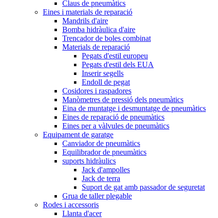
Claus de pneumàtics
Eines i materials de reparació
Mandrils d'aire
Bomba hidràulica d'aire
Trencador de boles combinat
Materials de reparació
Pegats d'estil europeu
Pegats d'estil dels EUA
Inserir segells
Endoll de pegat
Cosidores i raspadores
Manòmetres de pressió dels pneumàtics
Eina de muntatge i desmuntatge de pneumàtics
Eines de reparació de pneumàtics
Eines per a vàlvules de pneumàtics
Equipament de garatge
Canviador de pneumàtics
Equilibrador de pneumàtics
suports hidràulics
Jack d'ampolles
Jack de terra
Suport de gat amb passador de seguretat
Grua de taller plegable
Rodes i accessoris
Llanta d'acer