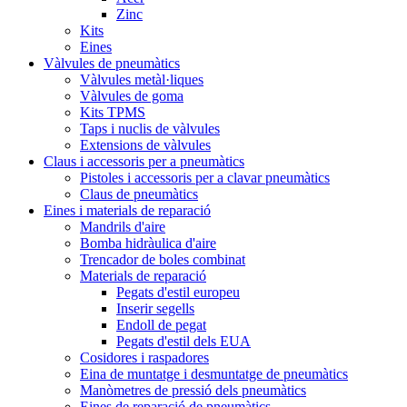
Zinc
Kits
Eines
Vàlvules de pneumàtics
Vàlvules metàl·liques
Vàlvules de goma
Kits TPMS
Taps i nuclis de vàlvules
Extensions de vàlvules
Claus i accessoris per a pneumàtics
Pistoles i accessoris per a clavar pneumàtics
Claus de pneumàtics
Eines i materials de reparació
Mandrils d'aire
Bomba hidràulica d'aire
Trencador de boles combinat
Materials de reparació
Pegats d'estil europeu
Inserir segells
Endoll de pegat
Pegats d'estil dels EUA
Cosidores i raspadores
Eina de muntatge i desmuntatge de pneumàtics
Manòmetres de pressió dels pneumàtics
Eines de reparació de pneumàtics