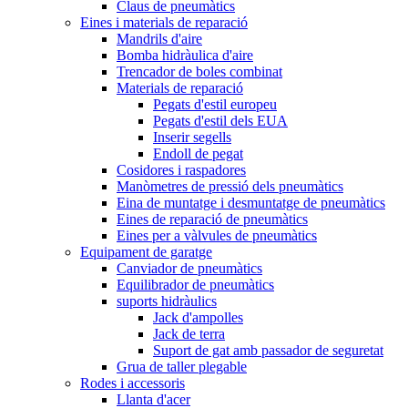
Claus de pneumàtics
Eines i materials de reparació
Mandrils d'aire
Bomba hidràulica d'aire
Trencador de boles combinat
Materials de reparació
Pegats d'estil europeu
Pegats d'estil dels EUA
Inserir segells
Endoll de pegat
Cosidores i raspadores
Manòmetres de pressió dels pneumàtics
Eina de muntatge i desmuntatge de pneumàtics
Eines de reparació de pneumàtics
Eines per a vàlvules de pneumàtics
Equipament de garatge
Canviador de pneumàtics
Equilibrador de pneumàtics
suports hidràulics
Jack d'ampolles
Jack de terra
Suport de gat amb passador de seguretat
Grua de taller plegable
Rodes i accessoris
Llanta d'acer