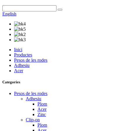
English
Inici
Productes
Pesos de les rodes
Adhesiu
Acer
Categories
Pesos de les rodes
Adhesiu
Plom
Acer
Zinc
Clip-on
Plom
Acer