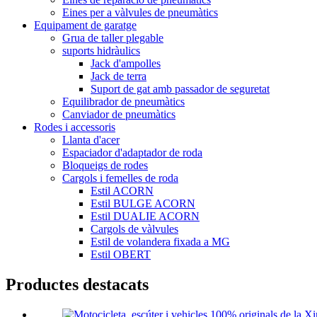
Eines per a vàlvules de pneumàtics
Equipament de garatge
Grua de taller plegable
suports hidràulics
Jack d'ampolles
Jack de terra
Suport de gat amb passador de seguretat
Equilibrador de pneumàtics
Canviador de pneumàtics
Rodes i accessoris
Llanta d'acer
Espaciador d'adaptador de roda
Bloqueigs de rodes
Cargols i femelles de roda
Estil ACORN
Estil BULGE ACORN
Estil DUALIE ACORN
Cargols de vàlvules
Estil de volandera fixada a MG
Estil OBERT
Productes destacats