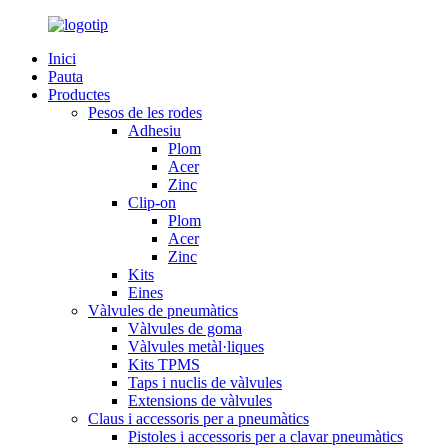
Inici
Pauta
Productes
Pesos de les rodes
Adhesiu
Plom
Acer
Zinc
Clip-on
Plom
Acer
Zinc
Kits
Eines
Vàlvules de pneumàtics
Vàlvules de goma
Vàlvules metàl·liques
Kits TPMS
Taps i nuclis de vàlvules
Extensions de vàlvules
Claus i accessoris per a pneumàtics
Pistoles i accessoris per a clavar pneumàtics