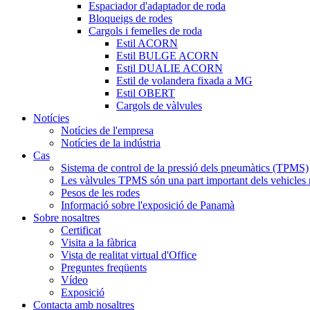
Espaciador d'adaptador de roda
Bloqueigs de rodes
Cargols i femelles de roda
Estil ACORN
Estil BULGE ACORN
Estil DUALIE ACORN
Estil de volandera fixada a MG
Estil OBERT
Cargols de vàlvules
Notícies
Notícies de l'empresa
Notícies de la indústria
Cas
Sistema de control de la pressió dels pneumàtics (TPMS)
Les vàlvules TPMS són una part important dels vehicles
Pesos de les rodes
Informació sobre l'exposició de Panamà
Sobre nosaltres
Certificat
Visita a la fàbrica
Vista de realitat virtual d'Office
Preguntes freqüents
Vídeo
Exposició
Contacta amb nosaltres