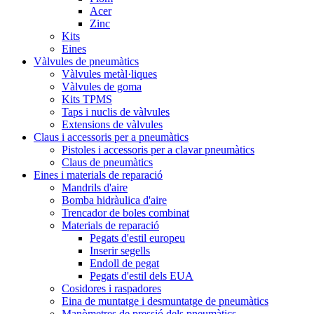
Acer
Zinc
Kits
Eines
Vàlvules de pneumàtics
Vàlvules metàl·liques
Vàlvules de goma
Kits TPMS
Taps i nuclis de vàlvules
Extensions de vàlvules
Claus i accessoris per a pneumàtics
Pistoles i accessoris per a clavar pneumàtics
Claus de pneumàtics
Eines i materials de reparació
Mandrils d'aire
Bomba hidràulica d'aire
Trencador de boles combinat
Materials de reparació
Pegats d'estil europeu
Inserir segells
Endoll de pegat
Pegats d'estil dels EUA
Cosidores i raspadores
Eina de muntatge i desmuntatge de pneumàtics
Manòmetres de pressió dels pneumàtics