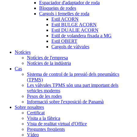
Espaciador d'adaptador de roda
Bloqueigs de rodes
Cargols i femelles de roda
Estil ACORN
Estil BULGE ACORN
Estil DUALIE ACORN
Estil de volandera fixada a MG
Estil OBERT
Cargols de vàlvules
Notícies
Notícies de l'empresa
Notícies de la indústria
Cas
Sistema de control de la pressió dels pneumàtics
(TPMS)
Les vàlvules TPMS són una part important dels
vehicles moderns
Pesos de les rodes
Informació sobre l'exposició de Panamà
Sobre nosaltres
Certificat
Visita a la fàbrica
Vista de realitat virtual d'Office
Preguntes freqüents
Vídeo