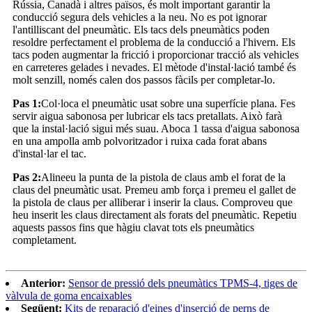
Rússia, Canadà i altres països, és molt important garantir la
conducció segura dels vehicles a la neu. No es pot ignorar
l'antilliscant del pneumàtic. Els tacs dels pneumàtics poden
resoldre perfectament el problema de la conducció a l'hivern. Els
tacs poden augmentar la fricció i proporcionar tracció als vehicles
en carreteres gelades i nevades. El mètode d'instal·lació també és
molt senzill, només calen dos passos fàcils per completar-lo.
Pas 1:
Col·loca el pneumàtic usat sobre una superfície plana. Fes
servir aigua sabonosa per lubricar els tacs pretallats. Això farà
que la instal·lació sigui més suau. Aboca 1 tassa d'aigua sabonosa
en una ampolla amb polvoritzador i ruixa cada forat abans
d'instal·lar el tac.
Pas 2:
Alineeu la punta de la pistola de claus amb el forat de la
claus del pneumàtic usat. Premeu amb força i premeu el gallet de
la pistola de claus per alliberar i inserir la claus. Comproveu que
heu inserit les claus directament als forats del pneumàtic. Repetiu
aquests passos fins que hàgiu clavat tots els pneumàtics
completament.
Anterior:
Sensor de pressió dels pneumàtics TPMS-4, tiges de
vàlvula de goma encaixables
Següent:
Kits de reparació d'eines d'inserció de perns de