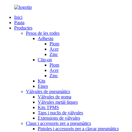
Inici
Pauta
Productes
Pesos de les rodes
Adhesiu
Plom
Acer
Zinc
Clip-on
Plom
Acer
Zinc
Kits
Eines
Vàlvules de pneumàtics
Vàlvules de goma
Vàlvules metàl·liques
Kits TPMS
Taps i nuclis de vàlvules
Extensions de vàlvules
Claus i accessoris per a pneumàtics
Pistoles i accessoris per a clavar pneumàtics