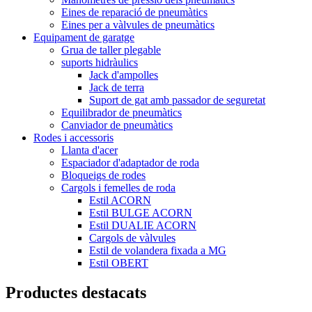
Eines de reparació de pneumàtics
Eines per a vàlvules de pneumàtics
Equipament de garatge
Grua de taller plegable
suports hidràulics
Jack d'ampolles
Jack de terra
Suport de gat amb passador de seguretat
Equilibrador de pneumàtics
Canviador de pneumàtics
Rodes i accessoris
Llanta d'acer
Espaciador d'adaptador de roda
Bloqueigs de rodes
Cargols i femelles de roda
Estil ACORN
Estil BULGE ACORN
Estil DUALIE ACORN
Cargols de vàlvules
Estil de volandera fixada a MG
Estil OBERT
Productes destacats