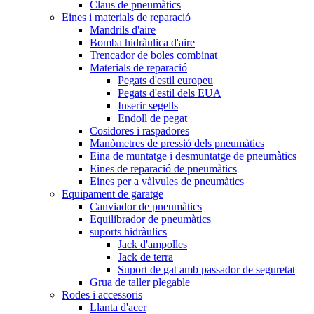
Claus de pneumàtics
Eines i materials de reparació
Mandrils d'aire
Bomba hidràulica d'aire
Trencador de boles combinat
Materials de reparació
Pegats d'estil europeu
Pegats d'estil dels EUA
Inserir segells
Endoll de pegat
Cosidores i raspadores
Manòmetres de pressió dels pneumàtics
Eina de muntatge i desmuntatge de pneumàtics
Eines de reparació de pneumàtics
Eines per a vàlvules de pneumàtics
Equipament de garatge
Canviador de pneumàtics
Equilibrador de pneumàtics
suports hidràulics
Jack d'ampolles
Jack de terra
Suport de gat amb passador de seguretat
Grua de taller plegable
Rodes i accessoris
Llanta d'acer