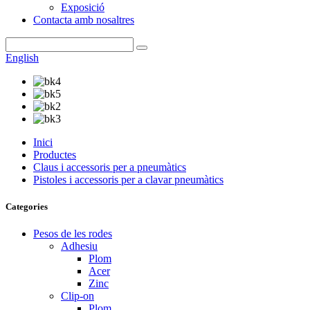
Exposició
Contacta amb nosaltres
English
Inici
Productes
Claus i accessoris per a pneumàtics
Pistoles i accessoris per a clavar pneumàtics
Categories
Pesos de les rodes
Adhesiu
Plom
Acer
Zinc
Clip-on
Plom