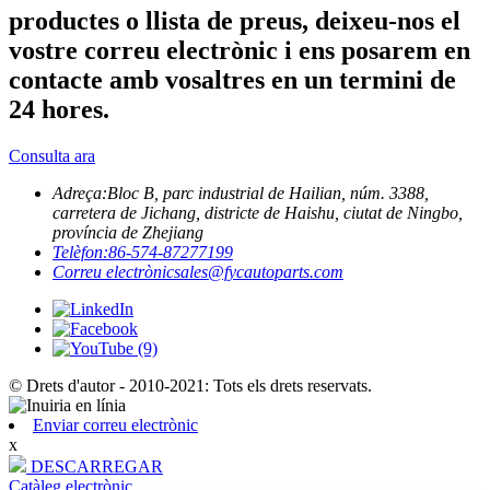
productes o llista de preus, deixeu-nos el
vostre correu electrònic i ens posarem en
contacte amb vosaltres en un termini de
24 hores.
Consulta ara
Adreça:
Bloc B, parc industrial de Hailian, núm. 3388,
carretera de Jichang, districte de Haishu, ciutat de Ningbo,
província de Zhejiang
Telèfon:
86-574-87277199
Correu electrònic
sales@fycautoparts.com
© Drets d'autor - 2010-2021: Tots els drets reservats.
Enviar correu electrònic
x
DESCARREGAR
Catàleg electrònic