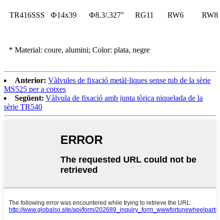
TR416SSS
Ф14x39
Ф8.3/.327"
RG11
RW6
RW8
* Material: coure, alumini; Color: plata, negre
Anterior:
Vàlvules de fixació metàl·liques sense tub de la sèrie
MS525 per a cotxes
Següent:
Vàlvula de fixació amb junta tòrica niquelada de la
sèrie TR540