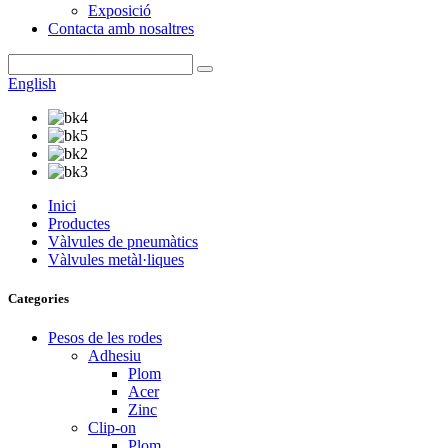
Exposició
Contacta amb nosaltres
English
Inici
Productes
Vàlvules de pneumàtics
Vàlvules metàl·liques
Categories
Pesos de les rodes
Adhesiu
Plom
Acer
Zinc
Clip-on
Plom