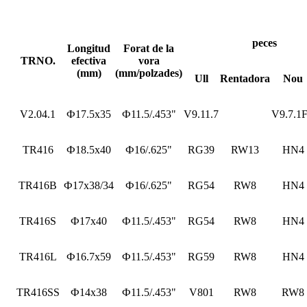
peces
Longitud
Forat de la
TRNO.
efectiva
vora
(mm)
(mm/polzades)
Ull
Rentadora
Nou
V2.04.1
Ф17.5x35
Ф11.5/.453"
V9.11.7
V9.7.1
TR416
Ф18.5x40
Ф16/.625"
RG39
RW13
HN4
TR416B
Ф17x38/34
Ф16/.625"
RG54
RW8
HN4
TR416S
Ф17x40
Ф11.5/.453"
RG54
RW8
HN4
TR416L
Ф16.7x59
Ф11.5/.453"
RG59
RW8
HN4
TR416SS
Ф14x38
Ф11.5/.453"
V801
RW8
RW8