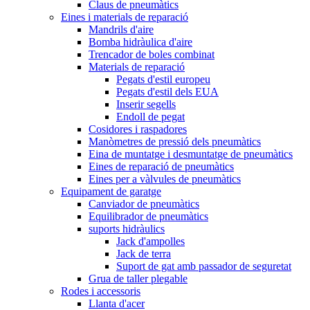
Claus de pneumàtics
Eines i materials de reparació
Mandrils d'aire
Bomba hidràulica d'aire
Trencador de boles combinat
Materials de reparació
Pegats d'estil europeu
Pegats d'estil dels EUA
Inserir segells
Endoll de pegat
Cosidores i raspadores
Manòmetres de pressió dels pneumàtics
Eina de muntatge i desmuntatge de pneumàtics
Eines de reparació de pneumàtics
Eines per a vàlvules de pneumàtics
Equipament de garatge
Canviador de pneumàtics
Equilibrador de pneumàtics
suports hidràulics
Jack d'ampolles
Jack de terra
Suport de gat amb passador de seguretat
Grua de taller plegable
Rodes i accessoris
Llanta d'acer