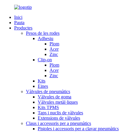
Inici
Pauta
Productes
Pesos de les rodes
Adhesiu
Plom
Acer
Zinc
Clip-on
Plom
Acer
Zinc
Kits
Eines
Vàlvules de pneumàtics
Vàlvules de goma
Vàlvules metàl·liques
Kits TPMS
Taps i nuclis de vàlvules
Extensions de vàlvules
Claus i accessoris per a pneumàtics
Pistoles i accessoris per a clavar pneumàtics